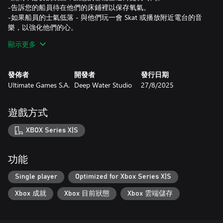
-告訴您的船員待在他們的床鋪裡以保存氧氣。
-如果船員的士氣低落 - 與他們玩一會 Skat 或播放附近電台的音
樂，以強化他們的心。
顯示更多
Kriegsmarine 職業生涯
在遊戲過程中，您會收到來自 Kriegsmarine 總部的任務。這些任
務從來都不是線性的，您可能會在任務中收到額外的命令或面對
發佈者
開發者
發行日期
意想不到的問題。勇敢完成總部指派的任務可獲得獎勵，包括為
Ultimate Games S.A.
Deep Water Studio
27/8/2025
您指揮的單位提供額外預算，以及接受您身為 U 潛艇艇長而日益
提升的聲望。您需要這些錢來升級您的船隻，跟上敵人的技術進
步。
遊戲方式
-用獎勵的資金升級您的船。
-使用聲望值獲得額外的權限。
XBOX Series X|S
-購買新設備 - 新型魚雷、聲納誘餌、二氧化碳吸收器等等。
-派遣您的軍官到總部執行特殊任務，以加速新技術的研究。
功能
精確的模擬
遊戲的模擬元素非常逼真，但絕不會因此影響遊戲品質。儘管有
Single player
Optimized for Xbox Series X|S
大量的模擬元素，《UBOAT》仍可像一般遊戲一樣玩，並可在之
Xbox 成就
Xbox 目前狀態
Xbox 雲端儲存
後學習複雜的問題，以成為指揮單位更好的指揮官。即使是小事
情，例如每個艙室中的壓載物對船舶的修剪（傾斜）或地球曲率
的影響，也會在遊戲中忠實再現。證明您的管理技巧，並迅速指