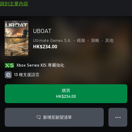
跳到主要內容
UBOAT
Ultimate Games S.A.
•
模擬
•
策略
•
其他
HK$234.00
Xbox Series X|S 專屬強化
13 種支援語言
購買
HK$234.00
新增至願望清單
● ● ●