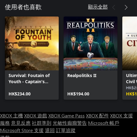
派工作給官員以加快速度。另一方面，如果您認為需要做什麼
顯示全部
使用者也喜歡
事，最好是自己來做 - 坐在潛望鏡、水下聽筒或 88 mm 甲板砲
後面，將事情掌握在自己手中！
Survival: Foutain of
Realpolitiks II
Ultim
Youth - Captain's
Civil
Edition
HK$2
HK$234.00
HK$194.00
HK$1
XBOX 主機
XBOX 遊戲
XBOX Game Pass
XBOX 配件
XBOX 支援
服務
意見反應
社群準則
光敏性癲癇警告
Microsoft 帳戶
Microsoft Store 支援
退回
訂單追蹤