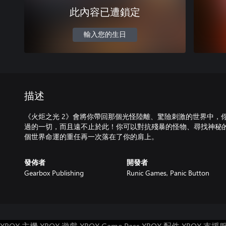
此內容已遭鎖定
輸入您的生日
描述
《火炬之光 2》會將你帶回那個光怪陸離、驚險刺激的世界中，
過的一切，而且遠不止於此！你可以對抗殘暴的怪物、尋找神秘
個世界命運的重任再一次落在了你的肩上。
發佈者
開發者
Gearbox Publishing
Runic Games, Panic Button
XBOX 主機
XBOX 遊戲
XBOX Game Pass
XBOX 配件
XBOX 支援