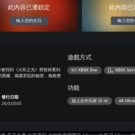
此內容已遭鎖定
此內容已
輸入您的生日
輸入您的
遊戲方式
你會找到《火炬之光》裡曾經看到
XBOX One
XBOX Seri
的寶藏、揭露邪惡的秘密，挽救整
功能
發行日期
線上合作玩家 (2-4)
4K Ultr
26/3/2020
服務
意見反應
社群準則
光敏性癲癇警告
Microsoft 帳戶
Microsof