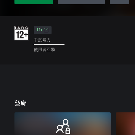
12+
中度暴力
使用者互動
藝廊