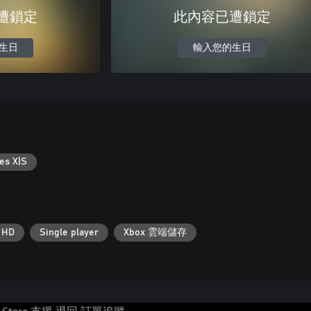
遭鎖定
此內容已遭鎖定
生日
輸入您的生日
es X|S
a HD
Single player
Xbox 雲端儲存
t Store 支援
退回
訂單追蹤