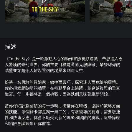
描述
《To the Sky》是一款激動人心的動作冒險視頻遊戲，帶您進入令
人驚嘆的奇幻世界。你的主要目標是通過克服障礙、攀登雄偉的
牆壁並穿越令人難以置信的場景來到達天空。
扮演一名勇敢的冒險家，敏捷而靈巧，探索迷人而危險的環境。
你必須攀爬陡峭的牆壁，在移動平台上跳躍，並穿越複雜的垂直
迷宮。每一步都將是一個挑戰，因為跌倒意味著重新開始。
當你仔細計劃登頂的每一步時，衡量你在時機、協調和策略方面
的技能。每個關卡都是獨一無二的，有著複雜的賽道，需要敏捷
性和快速反應。你會不斷受到新的障礙和陷阱的挑戰，這些障礙
和陷阱會試圖阻止你前進。