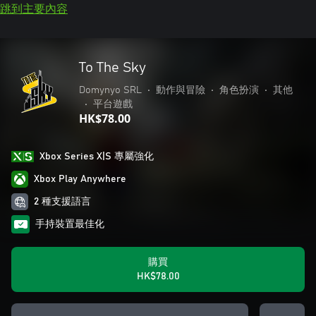
跳到主要內容
To The Sky
Domynyo SRL
•
動作與冒險
•
角色扮演
•
其他
•
平台遊戲
HK$78.00
Xbox Series X|S 專屬強化
Xbox Play Anywhere
2 種支援語言
手持裝置最佳化
購買
HK$78.00