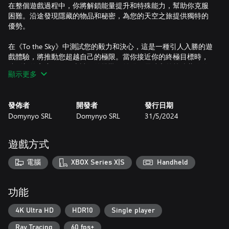
在整個遊戲過程中，你將解鎖能量提升和特殊能力，幫助你克服
困難。沿途發現隱藏的物品和秘密，為您的天空之旅提供獨特的
優勢。
在《To the Sky》中測試您的毅力和決心，這是一種引人入勝的遊
戲體驗，將推動您超越自己的極限。當你接近你的終極目標時，
達到新的高度，征服史詩般的挑戰，並發現雲端之外等待著你的
顯示更多
是什麼。
發佈者
開發者
發行日期
Domynyo SRL
Domynyo SRL
31/5/2024
遊戲方式
電腦
XBOX Series X|S
Handheld
功能
4K Ultra HD
HDR10
Single player
Ray Tracing
60 fps+