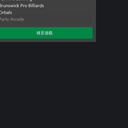
Brunswick Pro Billiards
Orbals
Party Arcade
Pinball Arcade
移至遊戲
包含附加元件
Gottlieb Table Pack 3