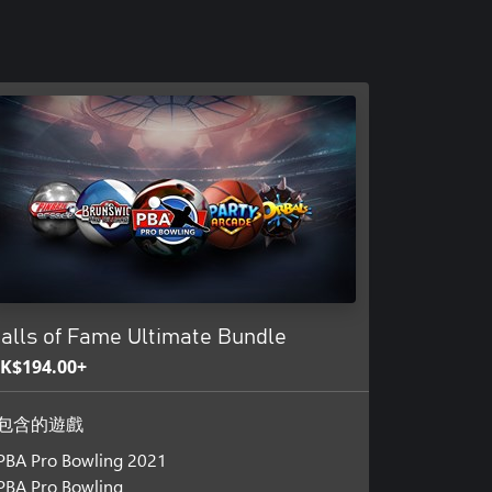
alls of Fame Ultimate Bundle
K$194.00+
包含的遊戲
PBA Pro Bowling 2021
PBA Pro Bowling