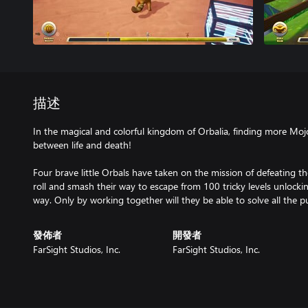
描述
In the magical and colorful kingdom of Orbalia, finding more Moj
between life and death!
Four brave little Orbals have taken on the mission of defeating 
roll and smash their way to escape from 100 tricky levels unlocking
way. Only by working together will they be able to solve all the p
發佈者
開發者
FarSight Studios, Inc.
FarSight Studios, Inc.