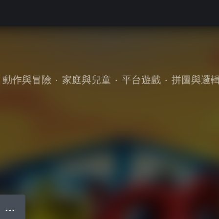
動作與冒險
•
家庭與兒童
•
平台遊戲
•
拼圖與邏
● ● ●