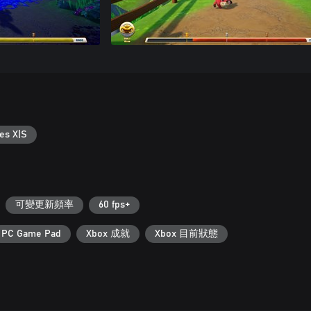
es X|S
可變更新頻率
60 fps+
PC Game Pad
Xbox 成就
Xbox 目前狀態