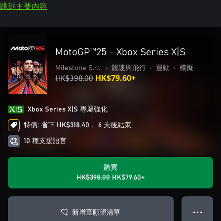
跳到主要內容
MotoGP™25 - Xbox Series X|S
Milestone S.r.l.
•
競速與飛行
•
運動
•
模擬
HK$398.00
HK$79.60+
Xbox Series X|S 專屬強化
特價: 省下 HK$318.40， 6 天後結束
10 種支援語言
購買
HK$398.00
HK$79.60+
新增至願望清單
● ● ●