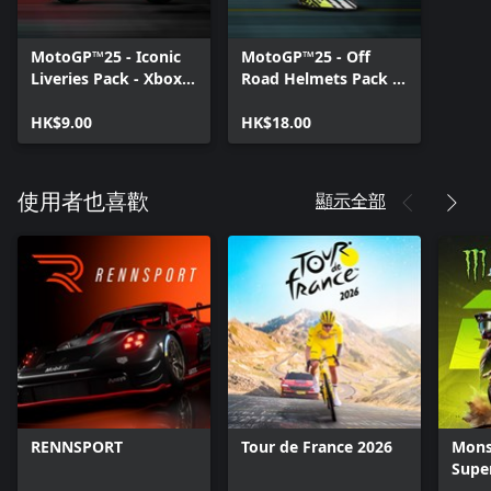
MotoGP™25 - Iconic
MotoGP™25 - Off
Liveries Pack - Xbox
Road Helmets Pack -
Series X|S
Xbox Series X|S
HK$9.00
HK$18.00
顯示全部
使用者也喜歡
RENNSPORT
Tour de France 2026
Mons
Super
Offic