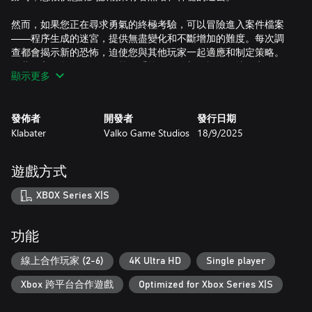
然而，如果您正在尋求勇氣的終極考驗，可以冒險進入案件檔案
——程序生成的迷宮，提供無盡變化和不斷增加的難度。每次調
查都會揭示新的恐怖，迫使您與其他玩家一起適應和制定策略。
隨著深入，您將發現一個等級系統，解鎖新的怪物、地圖和稀有
顯示更多
裝飾品。
● 1-8名玩家的合作在線多人遊戲和單人遊戲。
發佈者
開發者
發行日期
Klabater
Valko Game Studios
18/9/2025
● 跨平台遊戲：與其他平台上的朋友一起遊戲。
● 交流：使用遊戲內語音聊天與團隊協調行動。
遊戲方式
● 故事模式：在6個章節中揭開迷宮的恐怖歷史。
XBOX Series X|S
● 案件檔案模式：程序生成的迷宮確保無盡重玩性。
功能
● 創建您的案件，加入朋友的挑戰，完成日常任務。
線上合作玩家 (2-6)
4K Ultra HD
Single player
● 升級系統可解鎖19種迷宮類型。
Xbox 跨平台合作遊戲
Optimized for Xbox Series X|S
● 面對30多種怪物，每種都有獨特的機制和樣式。