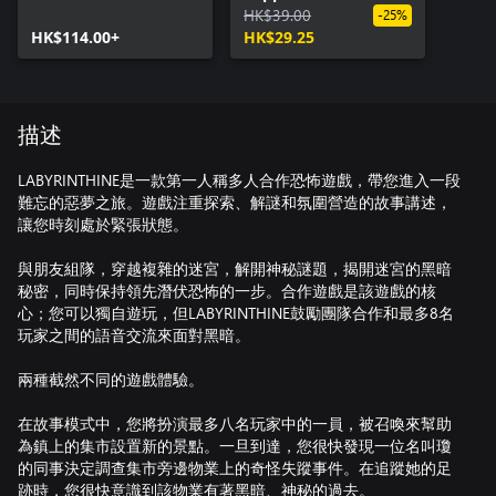
HK$39.00
-25%
HK$114.00+
HK$29.25
描述
LABYRINTHINE是一款第一人稱多人合作恐怖遊戲，帶您進入一段
難忘的惡夢之旅。遊戲注重探索、解謎和氛圍營造的故事講述，
讓您時刻處於緊張狀態。
與朋友組隊，穿越複雜的迷宮，解開神秘謎題，揭開迷宮的黑暗
秘密，同時保持領先潛伏恐怖的一步。合作遊戲是該遊戲的核
心；您可以獨自遊玩，但LABYRINTHINE鼓勵團隊合作和最多8名
玩家之間的語音交流來面對黑暗。
兩種截然不同的遊戲體驗。
在故事模式中，您將扮演最多八名玩家中的一員，被召喚來幫助
為鎮上的集市設置新的景點。一旦到達，您很快發現一位名叫瓊
的同事決定調查集市旁邊物業上的奇怪失蹤事件。在追蹤她的足
跡時，您很快意識到該物業有著黑暗、神秘的過去。