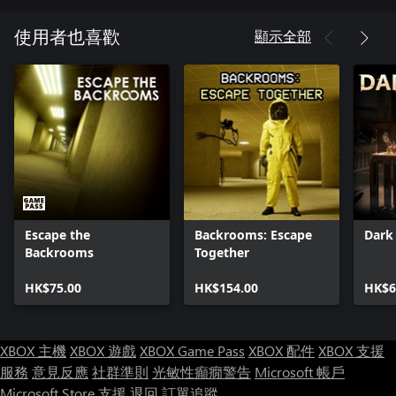
● 在迷宮或遊戲內商店中找到數百件裝備和裝飾物品。
顯示全部
使用者也喜歡
● 困難案件檔案提供更大挑戰和獨家裝飾獎勵。
● 加入充滿活力的活躍社區，與其他玩家分享您的體驗
Labyrinthine - Supporter Pack
這是支持者包，一系列獨特的裝飾品和個性化選項，僅在此版本
中提供。獻給所有《迷宮》的粉絲！
Escape the
Backrooms: Escape
Dark
額外螢光棒顏色
Backrooms
Together
有人會說螢光棒是《迷宮》的核心，無論你是用它們來導航迷
宮、創作藝術品還是僅僅扔給朋友。獲得額外的3種顏色：青色、
HK$75.00
HK$154.00
HK$6
紫色和黃色。與自定義螢光棒完全兼容，並對所有玩家可見。
專屬裝飾品
用獨特的角色物品脫穎而出：
XBOX 主機
XBOX 遊戲
XBOX Game Pass
XBOX 配件
XBOX 支援
● 動畫豆豆眼，跟隨你的移動
服務
意見反應
社群準則
光敏性癲癇警告
Microsoft 帳戶
● 一個賽博朋克面罩，在你說話時會脈衝和發光
Microsoft Store 支援
退回
訂單追蹤
● 一件燕尾服T恤，讓你看起來格外時髦