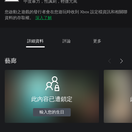
中度暴力，性諷刺，輕微咒罵
您啟動之遊戲的發行者會在您遊玩時收到 Xbox 設定檔資訊和相關聯
資料的存取權。
深入了解
詳細資料
評論
更多
藝廊
此內容已遭鎖定
輸入您的生日