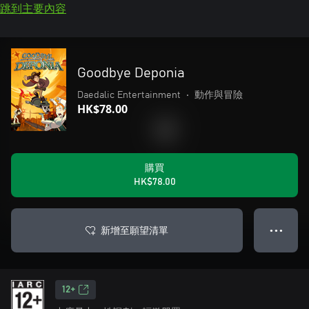
跳到主要內容
Goodbye Deponia
Daedalic Entertainment
•
動作與冒險
HK$78.00
購買
HK$78.00
新增至願望清單
● ● ●
12+