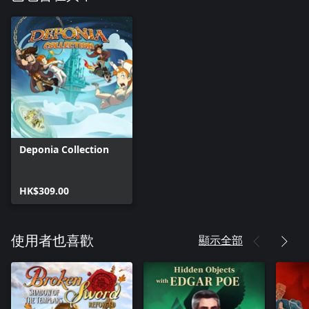
Deponia Collection
HK$309.00
顯示全部
使用者也喜歡