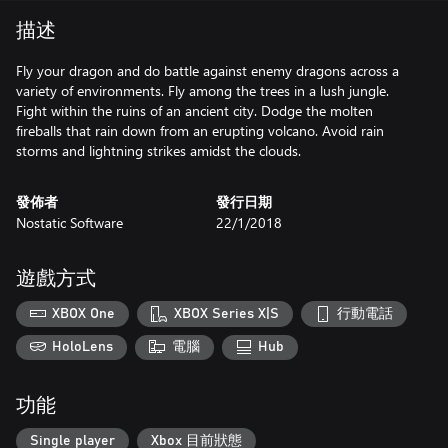
描述
Fly your dragon and do battle against enemy dragons across a
variety of environments. Fly among the trees in a lush jungle.
Fight within the ruins of an ancient city. Dodge the molten
fireballs that rain down from an erupting volcano. Avoid rain
storms and lightning strikes amidst the clouds.
發佈者
發行日期
Nostatic Software
22/1/2018
遊戲方式
XBOX One
XBOX Series X|S
行動電話
HoloLens
電腦
Hub
功能
Single player
Xbox 目前狀態