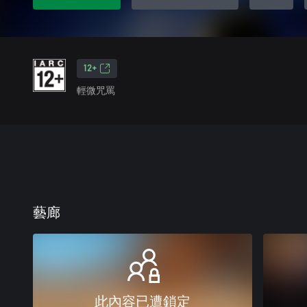
12+
輕微咒罵
藝廊
此內容已遭鎖定