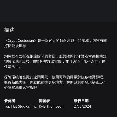
描述
《Crypt Custodian》是一款迷人的類銀河戰士惡魔城，內容有關
打掃死後世界。
淘氣貓布魯托在抵達陰間的宮殿，並與陰間的守護者肯德拉簡短
卻悽慘地面談後…布魯托被趕出宮殿，並且必須「永生永世」擔
任清潔工。
探險環繞著宮殿的遼闊風景，使用可靠的掃帚對抗各種野獸吧。
取得新能力後，你就能前往更多地方。解開謎題並發現祕密…小
心翼翼地重返宮殿吧！
發佈者
開發者
發行日期
Top Hat Studios, Inc.
Kyle Thompson
27/8/2024