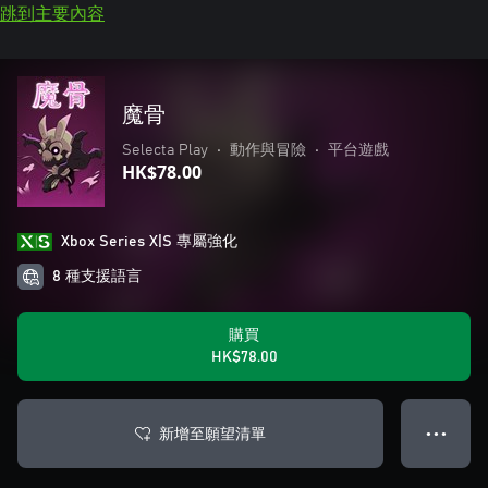
跳到主要內容
魔骨
Selecta Play
•
動作與冒險
•
平台遊戲
HK$78.00
Xbox Series X|S 專屬強化
8 種支援語言
購買
HK$78.00
新增至願望清單
● ● ●