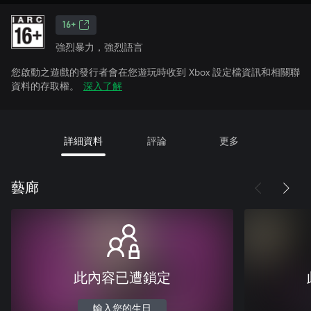
16+
強烈暴力，強烈語言
您啟動之遊戲的發行者會在您遊玩時收到 Xbox 設定檔資訊和相關聯
資料的存取權。
深入了解
詳細資料
評論
更多
藝廊
此內容已遭鎖定
輸入您的生日