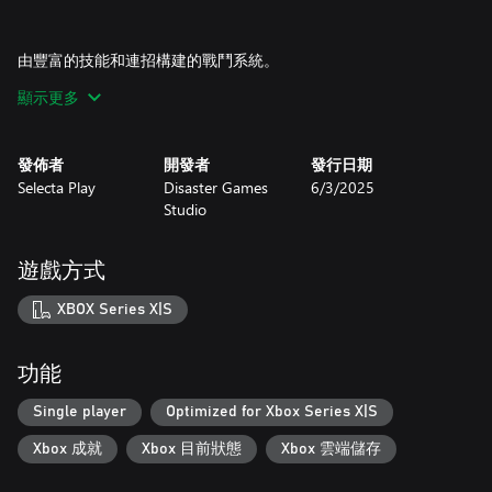
由豐富的技能和連招構建的戰鬥系統。
顯示更多
在遊戲中你能逐漸解鎖魔骨的全部力量。
發佈者
開發者
發行日期
彈反、升龍、蓄力斬……
Selecta Play
Disaster Games
6/3/2025
Studio
巧妙組合主動和被動能力，打出華麗的連招制霸拉格斯吧！
遊戲方式
全手繪的場景與動畫。
XBOX Series X|S
《魔骨》的全部場景和角色動畫，都由手繪逐幀完成。
功能
就像二十世紀前的老動畫片一樣，希望賦予角色親切自然又栩栩
Single player
Optimized for Xbox Series X|S
如生的動畫效果。
Xbox 成就
Xbox 目前狀態
Xbox 雲端儲存