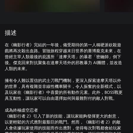
描述
在《幽影行者》完結的一年後，備受期待的第一人稱硬派砍殺遊
戲將再次殺出血路。冒險旅程穿越末日世界的賽博龐克未來，在
曾經主宰人類最後的庇護所「達摩天塔」的暴君「密鑰師」倒下
後。傑克回來對抗聚集在達摩天塔外的邪教暴力 AI團體，並改造
人類的未來。
擁有令人難以置信的武士刀戰鬥機制，更深入探索達摩天塔以外
的世界，具有複雜並非線性機車關卡，令人振奮的全新模式，以
及玩家在《幽影行者》中喜愛的所有動作元素。此外，BOSS戰更
具互動性，讓玩家可以自由選擇如何與最難對付的敵人對戰。
成為終極虛空忍者
《幽影行者 2》引入了新的技能，讓玩家能夠發揮更大的創意，
以更輕鬆的方式應對最艱巨的戰鬥。然而，《幽影行者 2》的敵
人會依據玩家使用的技能而作出應對，使得每次對戰都會給玩家