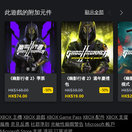
顯示全部
此遊戲的附加元件
《幽影行者 2》季票
《幽影行者 2》週年慶禮
《幽
包
模式
HK$148.00
HK$38.00
HK$5
-50%
-50%
HK$74.00
HK$19.00
HK$2
XBOX 主機
XBOX 遊戲
XBOX Game Pass
XBOX 配件
XBOX 支援
服務
意見反應
社群準則
光敏性癲癇警告
Microsoft 帳戶
Microsoft Store 支援
退回
訂單追蹤