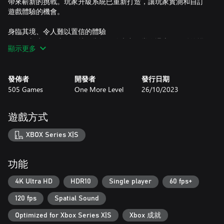
帶來嶄新的挑戰。玩家升級系統已重新打造，讓玩家實測和自訂
遊戲體驗的機會。
身臨其境、令人難以置信的體驗
如果你想生存下去，那就得掌握網路虛空。當你遇上可互動的場
顯示更多
景時，可用來對付具有挑戰性的新敵人，例如爆炸桶、可破壞的
牆壁、能幫助玩家的物體，以及無數的改善，讓戰鬥保持刺激與
新鮮感。還不夠嗎？透過全新的對話系統，令玩家更深入瞭解故
發佈者
開發者
發行日期
事與情節。
505 Games
One More Level
26/10/2023
網路虛空的聲音
一邊聆聽由 Daniel Deluxe、We Are Magonia、Gost、Dan
遊戲方式
Terminus 及 Arek Reikowski 創作的迷人合成波配樂，一邊拯救人
類，消滅敵人。
XBOX Series X|S
功能
4K Ultra HD
HDR10
Single player
60 fps+
120 fps
Spatial Sound
Optimized for Xbox Series X|S
Xbox 成就