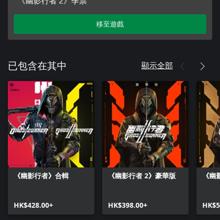
《幽影行者 2》季票
移至遊戲
顯示全部
已包含在其中
《幽影行者》合輯
《幽影行者 2》豪華版
《幽
HK$428.00+
HK$398.00+
HK$5