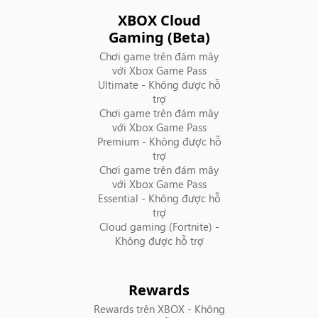
Guatemala
XBOX Cloud
Gaming (Beta)
Hoa Kỳ
Chơi game trên đám mây
với Xbox Game Pass
Honduras
Ultimate
- Không được hỗ
trợ
Hungary
Chơi game trên đám mây
với Xbox Game Pass
Premium
- Không được hỗ
Hy Lạp
trợ
Chơi game trên đám mây
Hà Lan
với Xbox Game Pass
Essential
- Không được hỗ
trợ
Hàn Quốc
Cloud gaming (Fortnite)
-
Không được hỗ trợ
Iceland
Indonesia
Rewards
Rewards trên XBOX
- Không