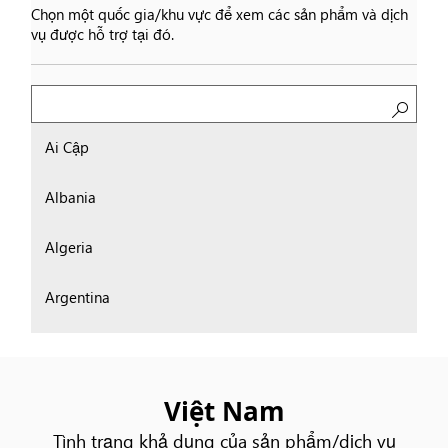
Chọn một quốc gia/khu vực để xem các sản phẩm và dịch
vụ được hỗ trợ tại đó.
Search
Ai Cập
Albania
Algeria
Argentina
Ba Lan
Bahrain
Việt Nam
Tình trạng khả dụng của sản phẩm/dịch vụ
Bolivia