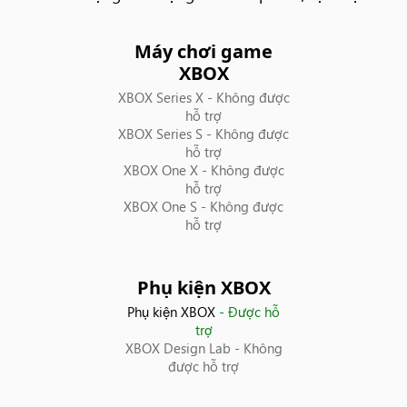
Bosnia và Herzegovina
Máy chơi game
XBOX
Brazil
XBOX Series X
- Không được
hỗ trợ
XBOX Series S
- Không được
Bulgaria
hỗ trợ
XBOX One X
- Không được
Bỉ
hỗ trợ
XBOX One S
- Không được
hỗ trợ
Bồ Đào Nha
Canada
Phụ kiện XBOX
Phụ kiện XBOX
- Được hỗ
Chile
trợ
XBOX Design Lab
- Không
Colombia
được hỗ trợ