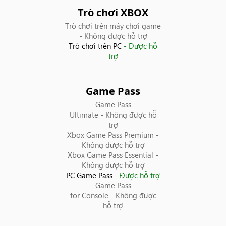
Costa Rica
Trò chơi XBOX
Croatia
Trò chơi trên máy chơi game
- Không được hỗ trợ
Trò chơi trên PC
- Được hỗ
Cyprus
trợ
Các Tiểu vương quốc Ả Rập Thống nhất
Game Pass
Cộng hoà Bắc Macedonia
Game Pass
Ultimate
- Không được hỗ
trợ
Ecuador
Xbox Game Pass Premium
-
Không được hỗ trợ
El Salvador
Xbox Game Pass Essential
-
Không được hỗ trợ
PC Game Pass
- Được hỗ trợ
Estonia
Game Pass
for Console
- Không được
Georgia
hỗ trợ