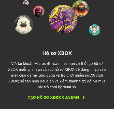
Malta
Mexico
Moldova
Montenegro
Hồ sơ XBOX
Morocco
Với tài khoản Microsoft của mình, bạn có thể tạo hồ sơ
Na Uy
XBOX miễn phí. Bạn cần có hồ sơ XBOX để đăng nhập vào
máy chơi game, ứng dụng và trò chơi nhiều người chơi
Nam Phi
XBOX; để tạo hình đại diện và kiếm thành tích; đổi và mua
các trò chơi kỹ thuật số.
New Zealand
TẠO HỒ SƠ XBOX CỦA BẠN
Nga