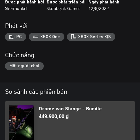
Được phát hành bởi
Được phát triển bởi
Ngày phát hành
Skermunkel
Skobbejak Games
12/8/2022
Tyd wag vir Niemand is an indie abstract adventure filled with
mystical environments that will put your abilities to the test and
engage you in a world of mystery and wonder.
Phát với
PC
XBOX One
XBOX Series X|S
Chức năng
Một người chơi
So sánh các phiên bản
Drome van Slange - Bundle
449.900,00 ₫