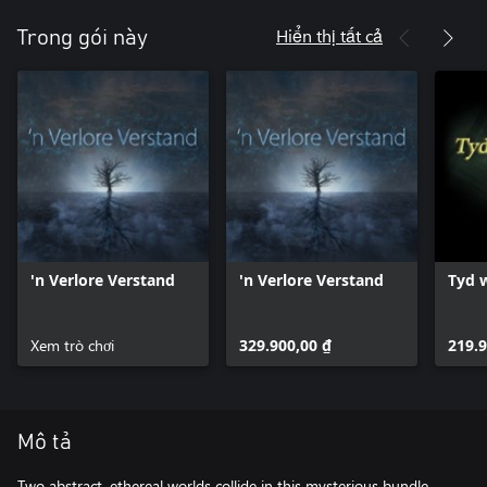
Hiển thị tất cả
Trong gói này
'n Verlore Verstand
'n Verlore Verstand
Tyd 
Xem trò chơi
329.900,00 ₫
219.9
Mô tả
Two abstract, ethereal worlds collide in this mysterious bundle,