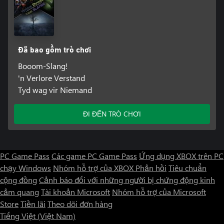
Đã bao gồm trò chơi
Booom-Slang!
'n Verlore Verstand
Tyd wag vir Niemand
ĐI ĐẾN TRÒ CHƠI
PC Game Pass
Các game PC Game Pass
Ứng dụng XBOX trên PC
chạy Windows
Nhóm hỗ trợ của XBOX
Phản hồi
Tiêu chuẩn
cộng đồng
Cảnh báo đối với những người bị chứng động kinh
cảm quang
Tài khoản Microsoft
Nhóm hỗ trợ của Microsoft
Store
Tiền lãi
Theo dõi đơn hàng
Tiếng Việt (Việt Nam)