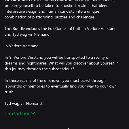
prepare yourself to be taken to 2 distinct realms that blend
interpretive design and human curiosity into a unique
combination of platforming, puzzles and challenges.
This Bundle includes the Full Games of both 'n Verlore Verstand
and Tyd wag vir Niemand.
'n Verlore Verstand:
In 'n Verlore Verstand you will be transported to a reality of
dreams and nightmares. What will you discover about yourself in
this journey through the subconscious?
In these realms of the unknown, you must travel through
labyrinths of memories to eventually find your way to your own
truth.
Tyd wag vir Niemand:
Hiển thị thêm
Manipulate time to your will at any moment to solve challenges,
avoid deadly traps and make it to the end of this strange
journey.