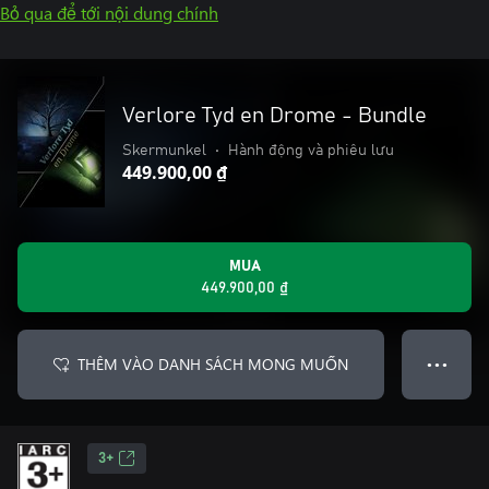
Bỏ qua để tới nội dung chính
Verlore Tyd en Drome - Bundle
Skermunkel
•
Hành động và phiêu lưu
449.900,00 ₫
MUA
449.900,00 ₫
THÊM VÀO DANH SÁCH MONG MUỐN
● ● ●
3+