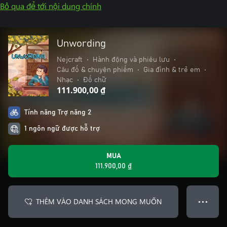
Bỏ qua để tới nội dung chính
Unwording
Nejcraft
•
Hành động và phiêu lưu
•
Câu đố & chuyện phiếm
•
Gia đình & trẻ em
•
Nhạc
•
Đố chữ
111.900,00 ₫
Tính năng Trợ năng 2
1 ngôn ngữ được hỗ trợ
MUA
111.900,00 ₫
THÊM VÀO DANH SÁCH MONG MUỐN
● ● ●