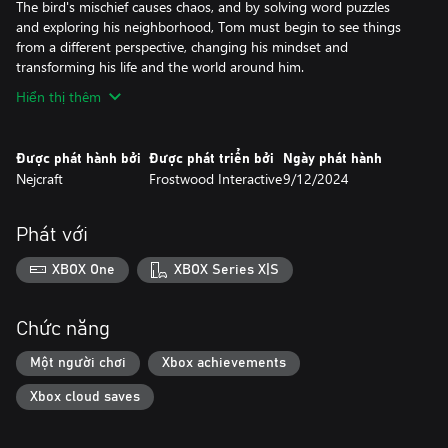
The bird's mischief causes chaos, and by solving word puzzles
and exploring his neighborhood, Tom must begin to see things
from a different perspective, changing his mindset and
transforming his life and the world around him.
Hiển thị thêm
Được phát hành bởi
Được phát triển bởi
Ngày phát hành
Nejcraft
Frostwood Interactive
9/12/2024
Phát với
XBOX One
XBOX Series X|S
Chức năng
Một người chơi
Xbox achievements
Xbox cloud saves