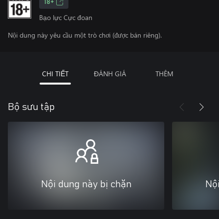
18+
Bạo lực Cực đoan
Nội dung này yêu cầu một trò chơi (được bán riêng).
CHI TIẾT
ĐÁNH GIÁ
THÊM
Bộ sưu tập
Nội dung này bị chặn
Nội