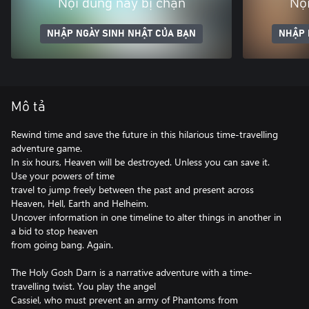
Nội dung này bị chặn
Nội
NHẬP NGÀY SINH NHẬT CỦA BẠN
NHẬP 
Mô tả
Rewind time and save the future in this hilarious time-travelling
adventure game.
In six hours, Heaven will be destroyed. Unless you can save it.
Use your powers of time
travel to jump freely between the past and present across
Heaven, Hell, Earth and Helheim.
Uncover information in one timeline to alter things in another in
a bid to stop heaven
from going bang. Again.
The Holy Gosh Darn is a narrative adventure with a time-
travelling twist. You play the angel
Cassiel, who must prevent an army of Phantoms from