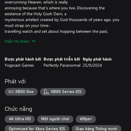
overrunning Heaven, which is really
annoying because that’s where you live. Discovering the
existence of the Holy Gosh Darn, a
mysterious artefact created by God thousands of years ago, you
must strap on your time-
travelling watch and set about hopping between the past,
present and future meeting a cast
Hiển thị thêm
of ridiculous characters across dynamically changing locations in
a bid to uncover the secret
to life, universe and… well, everything.
Được phát hành bởi
Được phát triển bởi
Ngày phát hành
Yogscast Games
Perfectly Paranormal
25/9/2024
It's a laugh-out-loud action adventure spanning multiple time
periods and genres, which will
answer all of life’s most enduring questions, such as why time
Phát với
travel makes you barf; why
only angels get to swear and why skipping dialogue is totally fine
XBOX One
XBOX Series X|S
when you’ve only six hours
to save Heaven.
Chức năng
Expect outrageous humour, inventive puzzles and laugh-out-
loud set pieces with
4K Ultra HD
Một người chơi
60fps+
Metroidvania-style progression – all expertly crafted by Perfectly
Optimized for Xbox Series X|S
Giao hàng Thông minh
Paranormal, the team