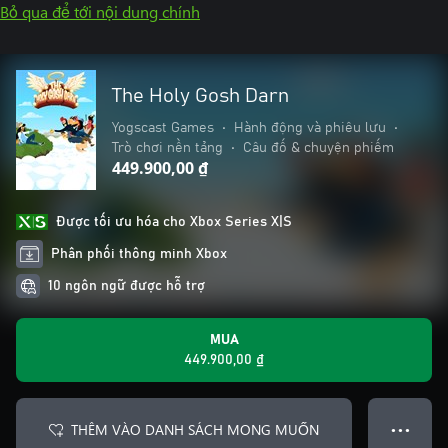
Bỏ qua để tới nội dung chính
The Holy Gosh Darn
Yogscast Games
•
Hành động và phiêu lưu
•
Trò chơi nền tảng
•
Câu đố & chuyện phiếm
449.900,00 ₫
Được tối ưu hóa cho Xbox Series X|S
Phân phối thông minh Xbox
10 ngôn ngữ được hỗ trợ
MUA
449.900,00 ₫
THÊM VÀO DANH SÁCH MONG MUỐN
● ● ●