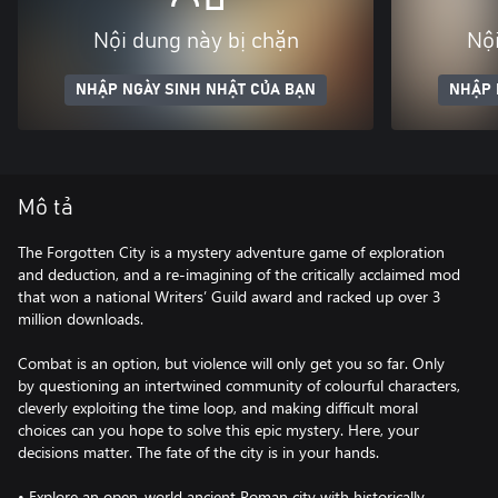
Nội dung này bị chặn
Nội
NHẬP NGÀY SINH NHẬT CỦA BẠN
NHẬP 
Mô tả
The Forgotten City is a mystery adventure game of exploration
and deduction, and a re-imagining of the critically acclaimed mod
that won a national Writers’ Guild award and racked up over 3
million downloads.
Combat is an option, but violence will only get you so far. Only
by questioning an intertwined community of colourful characters,
cleverly exploiting the time loop, and making difficult moral
choices can you hope to solve this epic mystery. Here, your
decisions matter. The fate of the city is in your hands.
• Explore an open-world ancient Roman city with historically