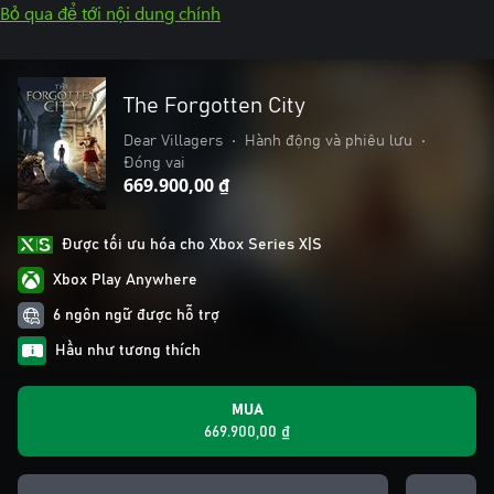
Bỏ qua để tới nội dung chính
The Forgotten City
Dear Villagers
•
Hành động và phiêu lưu
•
Đóng vai
669.900,00 ₫
Được tối ưu hóa cho Xbox Series X|S
Xbox Play Anywhere
6 ngôn ngữ được hỗ trợ
Hầu như tương thích
MUA
669.900,00 ₫