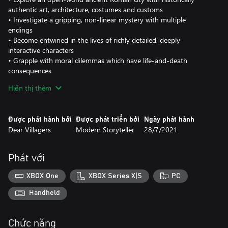
authentic art, architecture, costumes and customs
• Investigate a gripping, non-linear mystery with multiple
endings
• Become entwined in the lives of richly detailed, deeply
interactive characters
• Grapple with moral dilemmas which have life-and-death
consequences
• Play as whoever you want, by choosing your character’s
Hiển thị thêm
gender, origin and backstory
• Solve problems with reason, charm, bribery, intimidation,
violence, or by cleverly exploiting the time-loop
Được phát hành bởi
Được phát triển bởi
Ngày phát hành
Dear Villagers
Modern Storyteller
28/7/2021
Phát với
XBOX One
XBOX Series X|S
PC
Handheld
Chức năng