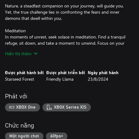
Nature, a steadfast companion on your journey, will guide you.
Yet, the true challenge lies in confronting the fears and inner
demons that dwell within you.
Meditation
In moments of unrest, seek solace in meditation. Find a tranquil
refuge, sit down, and take a moment to unwind. Focus on your
breath, feel the rhythms of your body, and release the transient
Hiển thị thêm
thoughts that flutter through your mind.
The Eightfold Path is calling. Will you embrace the teachings,
Được phát hành bởi
Được phát triển bởi
Ngày phát hành
conquer the trials, and unlock the path towards enlightenment?
Starseed Forest
Friendly Llama
23/8/2024
Phát với
XBOX One
XBOX Series X|S
Chức năng
Một người chơi
60fps+