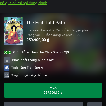
Bỏ qua để tới nội dung chính
The Eightfold Path
Starseed Forest
•
Câu đố & chuyện phiếm
•
Đóng vai
•
Hành động và phiêu lưu
259.900,00 ₫
Được tối ưu hóa cho Xbox Series X|S
Phân phối thông minh Xbox
Tính năng Trợ năng 4
7 ngôn ngữ được hỗ trợ
MUA
259.900,00 ₫