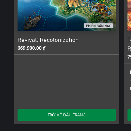
PHIÊN BẢN NÀY
Revival: Recolonization
T
669.900,00 ₫
R
7
TRỞ VỀ ĐẦU TRANG