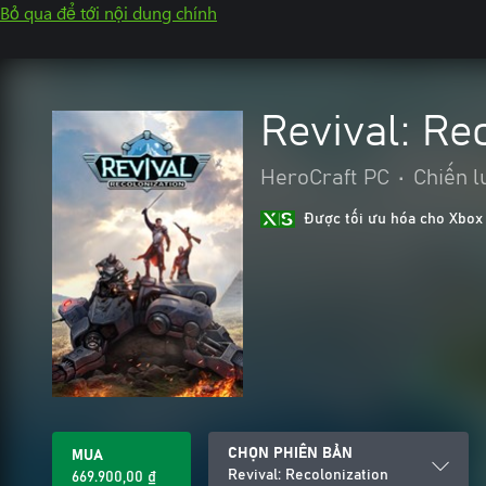
Bỏ qua để tới nội dung chính
Revival: Re
HeroCraft PC
•
Chiến l
Được tối ưu hóa cho Xbox
CHỌN PHIÊN BẢN
MUA
Revival: Recolonization
669.900,00 ₫