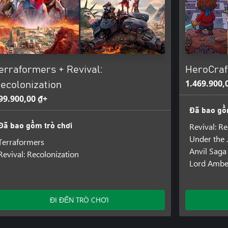
erraformers + Revival:
HeroCraft
1.469.900,
ecolonization
99.900,00 ₫+
Đã bao gồ
Revival: R
Đã bao gồm trò chơi
Under the 
Terraformers
Anvil Saga
Revival: Recolonization
Lord Amb
ĐI ĐẾN TRÒ CHƠI