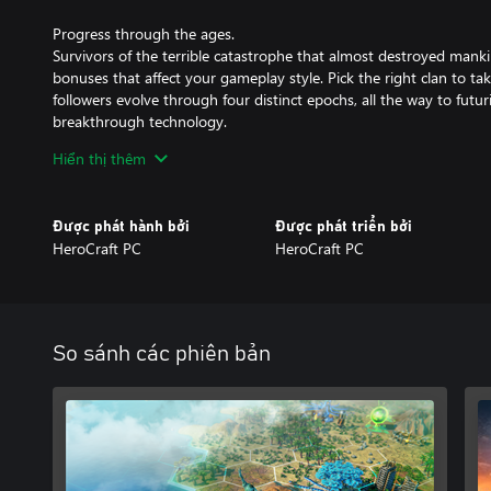
Progress through the ages.
Survivors of the terrible catastrophe that almost destroyed mank
bonuses that affect your gameplay style. Pick the right clan to t
followers evolve through four distinct epochs, all the way to futur
breakthrough technology.
Hiển thị thêm
Engage in tactical combat.
Command an army that is suited to your play style by gearing up 
components, which can also be crafted. Adapt your tactics in int
Được phát hành bởi
Được phát triển bởi
and matching different parts, as well as smartly using destructibl
HeroCraft PC
HeroCraft PC
Explore Earth after a devastating cataclysm!
Revival takes place on our own home planet whose landscape and
transformed. Discover pre-cataclysm artifacts and anomalies with
against wild beasts that have evolved to survive in these conditio
So sánh các phiên bản
automatons that roam the lands.