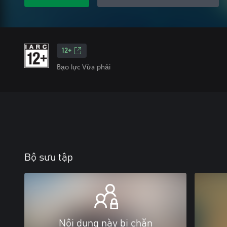
12+
Bạo lực Vừa phải
Bộ sưu tập
Nội dung này bị chặn