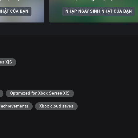
NHẬT CỦA BẠN
NHẬP NGÀY SINH NHẬT CỦA BẠN
es X|S
Optimized for Xbox Series X|S
 achievements
Xbox cloud saves