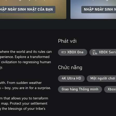
HẬP NGÀY SINH NHẬT CỦA BẠN
NHẬP NGÀY SINH 
Phát với
 where the world and its rules can
XBOX One
XBOX Seri
perience. Explore a transformed
 civilization to regressing human
y.
Chức năng
4K Ultra HD
Một người chơi
d with. From sudden weather
 boy, you are in for a surprise.
Giao hàng Thông minh
Xbox
em that allows you to terraform
e map. Protect your settlement
 the blessings of your tribe’s