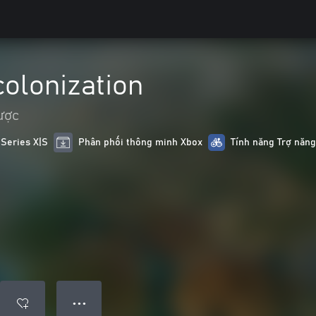
colonization
ược
 Series X|S
Phân phối thông minh Xbox
Tính năng Trợ năng
● ● ●