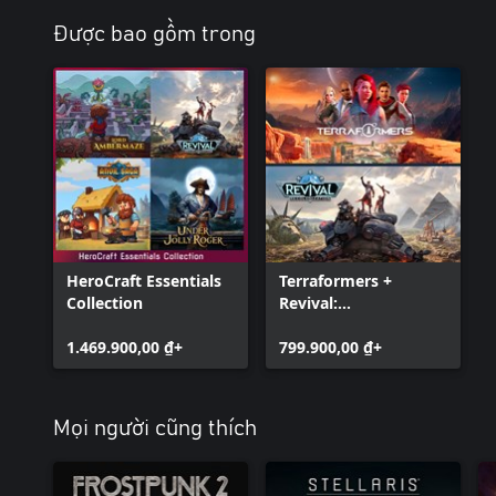
Được bao gồm trong
HeroCraft Essentials
Terraformers +
Collection
Revival:
Recolonization
1.469.900,00 ₫+
799.900,00 ₫+
Mọi người cũng thích