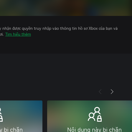
y nhận được quyền truy nhập vào thông tin hồ sơ Xbox của bạn và
ơi.
Tìm hiểu thêm
y bị chặn
Nội dung này bị chặn