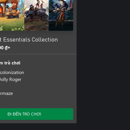
 Essentials Collection
00 ₫+
m trò chơi
ecolonization
Jolly Roger
ermaze
ĐI ĐẾN TRÒ CHƠI