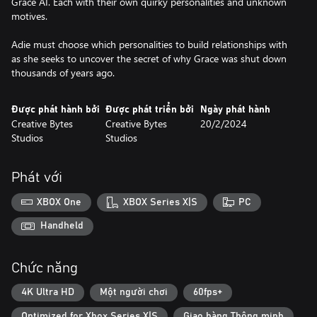
Grace AI. Each with their own quirky personalities and unknown
motives.
Adie must choose which personalities to build relationships with
as she seeks to uncover the secret of why Grace was shut down
thousands of years ago.
Được phát hành bởi
Được phát triển bởi
Ngày phát hành
Creative Bytes
Creative Bytes
20/2/2024
Studios
Studios
Phát với
XBOX One
XBOX Series X|S
PC
Handheld
Chức năng
4K Ultra HD
Một người chơi
60fps+
Optimized for Xbox Series X|S
Giao hàng Thông minh