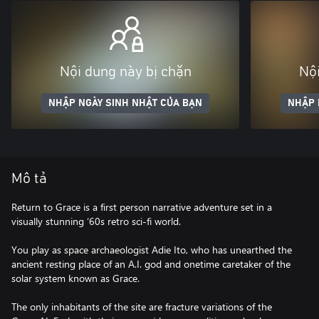
Nội dung này bị chặn
Nội
NHẬP NGÀY SINH NHẬT CỦA BẠN
NHẬP 
Mô tả
Return to Grace is a first person narrative adventure set in a
visually stunning ‘60s retro sci-fi world.
You play as space archaeologist Adie Ito, who has unearthed the
ancient resting place of an A.I. god and onetime caretaker of the
solar system known as Grace.
The only inhabitants of the site are fracture variations of the