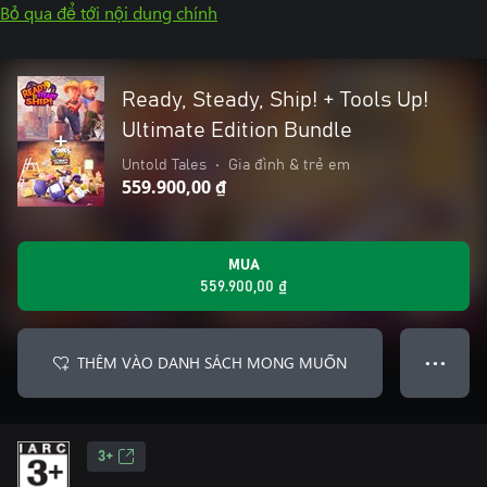
Bỏ qua để tới nội dung chính
Ready, Steady, Ship! + Tools Up!
Ultimate Edition Bundle
Untold Tales
•
Gia đình & trẻ em
559.900,00 ₫
MUA
559.900,00 ₫
THÊM VÀO DANH SÁCH MONG MUỐN
● ● ●
3+