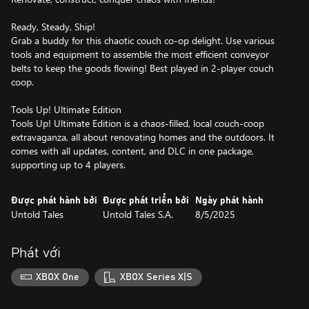
Ready, Steady, Ship!
Grab a buddy for this chaotic couch co-op delight. Use various
tools and equipment to assemble the most efficient conveyor
belts to keep the goods flowing! Best played in 2-player couch
coop.
Tools Up! Ultimate Edition
Tools Up! Ultimate Edition is a chaos-filled, local couch-coop
extravaganza, all about renovating homes and the outdoors. It
comes with all updates, content, and DLC in one package,
supporting up to 4 players.
Được phát hành bởi
Được phát triển bởi
Ngày phát hành
Untold Tales
Untold Tales S.A.
8/5/2025
Phát với
XBOX One
XBOX Series X|S