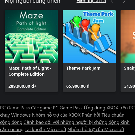
Hiển thị tất cả
Mọi người cũng thích
Maze: Path of Light -
Theme Park Jam
Snak
Complete Edition
289.900,00 ₫+
65.900,00 ₫
31.90
PC Game Pass
Các game PC Game Pass
Ứng dụng XBOX trên PC
chạy Windows
Nhóm hỗ trợ của XBOX
Phản hồi
Tiêu chuẩn
cộng đồng
Cảnh báo đối với những người bị chứng động kinh
cảm quang
Tài khoản Microsoft
Nhóm hỗ trợ của Microsoft