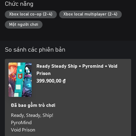
Chức năng
Xbox local co-op (2-4)
Xbox local multiplayer (2-4)
Một người chơi
So sánh các phiên bản
Ready Steady Ship + Pyromind + Void
Prison
399.900,00 ₫
Đã bao gồm trò chơi
Ready, Steady, Ship!
PyroMind
Void Prison