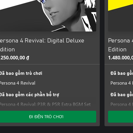
ersona 4 Revival: Digital Deluxe
Persona 4
dition
Edition
.250.000,00 ₫
1.480.000,
Đã bao gồm trò chơi
Đã bao gồ
Persona 4 Revival
Persona 4 
Đã bao gồm các phần bổ trợ
Đã bao gồ
Persona 4 Revival: P3R & P5R Extra BGM Set
Persona 4 
Persona 4 Revival: Velvet Outfit Set
Persona 4 R
ĐI ĐẾN TRÒ CHƠI
Persona 4 Revival: P3R Persona Set 1
Persona 4 R
Persona 4 Revival: P3R Persona Set 2
Persona 4 
Persona 4 Revival: P5R Persona Set 1
Costumes 