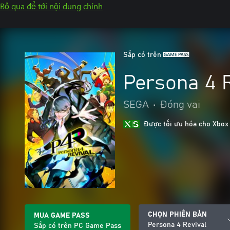
Bỏ qua để tới nội dung chính
Sắp có trên
Persona 4 R
SEGA
•
Đóng vai
Được tối ưu hóa cho Xbox
CHỌN PHIÊN BẢN
MUA GAME PASS
Persona 4 Revival
Sắp có trên PC Game Pass