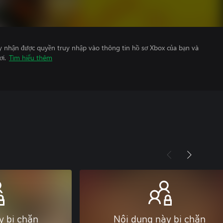
y nhận được quyền truy nhập vào thông tin hồ sơ Xbox của bạn và
ơi.
Tìm hiểu thêm
y bị chặn
Nội dung này bị chặn