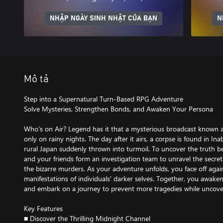
NHẬP NGÀY SINH NHẬT CỦA BẠN
N
Mô tả
Step into a Supernatural Turn-Based RPG Adventure
Solve Mysteries, Strengthen Bonds, and Awaken Your Persona
Who’s on Air? Legend has it that a mysterious broadcast known 
only on rainy nights. The day after it airs, a corpse is found in In
rural Japan suddenly thrown into turmoil. To uncover the truth be
and your friends form an investigation team to unravel the secre
the bizarre murders. As your adventure unfolds, you face off agai
manifestations of individuals' darker selves. Together, you awake
and embark on a journey to prevent more tragedies while uncover
Key Features
■ Discover the Thrilling Midnight Channel