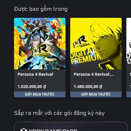
Được bao gồm trong
Persona 4 Revival
Persona 4 Revival:
Digital Premium
Edition
1.020.000,00 ₫
1.480.000,00 ₫
ĐẶT MUA TRƯỚC
ĐẶT MUA TRƯỚC
Sắp ra mắt với các gói đăng ký này