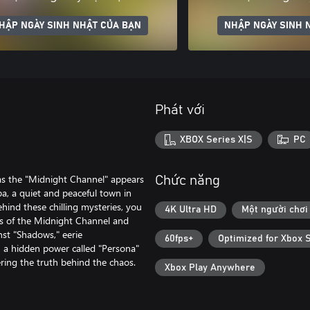
HẬP NGÀY SINH NHẬT CỦA BẠN
NHẬP NGÀY SINH 
Phát với
XBOX Series X|S
PC
as the "Midnight Channel" appears
Chức năng
aba, a quiet and peaceful town in
hind these chilling mysteries, you
4K Ultra HD
Một người chơi
ts of the Midnight Channel and
nst "Shadows," eerie
60fps+
Optimized for Xbox 
n a hidden power called "Persona"
ing the truth behind the chaos.
Xbox Play Anywhere