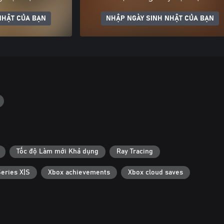
NHẬT CỦA BẠN
NHẬP NGÀY SINH NHẬT CỦA BẠN
Tốc độ Làm mới Khả dụng
Ray Tracing
Series X|S
Xbox achievements
Xbox cloud saves