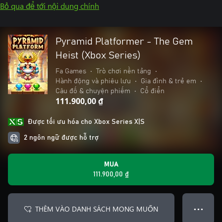
Bỏ qua để tới nội dung chính
Pyramid Platformer - The Gem
Heist (Xbox Series)
Fa Games
•
Trò chơi nền tảng
•
Hành động và phiêu lưu
•
Gia đình & trẻ em
•
Câu đố & chuyện phiếm
•
Cổ điển
111.900,00 ₫
Được tối ưu hóa cho Xbox Series X|S
2 ngôn ngữ được hỗ trợ
MUA
111.900,00 ₫
THÊM VÀO DANH SÁCH MONG MUỐN
● ● ●