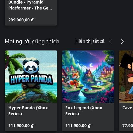
Bundle - Pyramid
Platformer - The Gem
Heist
299.900,00 ₫
Hiển thị tất cả
Mọi người cũng thích
Hyper Panda (Xbox
Fox Legend (Xbox
Cave
Series)
Series)
111.900,00 ₫
111.900,00 ₫
77.90