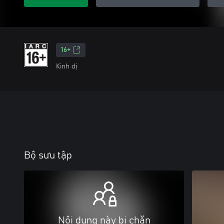
16+
Kinh dị
Bộ sưu tập
Nội dung này bị chặn