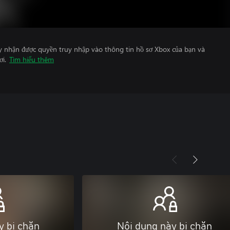
y nhận được quyền truy nhập vào thông tin hồ sơ Xbox của bạn và
ơi.
Tìm hiểu thêm
y bị chặn
Nội dung này bị chặn