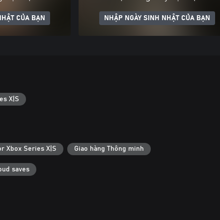
NHẬT CỦA BẠN
NHẬP NGÀY SINH NHẬT CỦA BẠN
es X|S
or Xbox Series X|S
Giao hàng Thông minh
oud saves