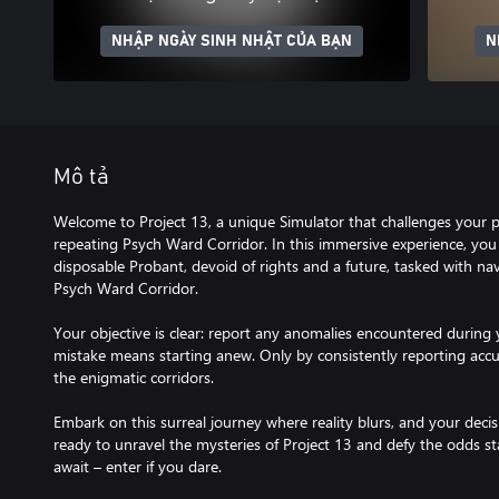
NHẬP NGÀY SINH NHẬT CỦA BẠN
N
Mô tả
Welcome to Project 13, a unique Simulator that challenges your pe
repeating Psych Ward Corridor. In this immersive experience, you 
disposable Probant, devoid of rights and a future, tasked with na
Psych Ward Corridor.
Your objective is clear: report any anomalies encountered during 
mistake means starting anew. Only by consistently reporting acc
the enigmatic corridors.
Embark on this surreal journey where reality blurs, and your deci
ready to unravel the mysteries of Project 13 and defy the odds s
await – enter if you dare.