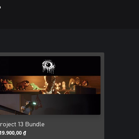
h
roject 13 Bundle
19.900,00 ₫