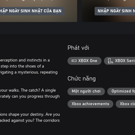
HẬP NGÀY SINH NHẬT CỦA BẠN
NHẬP NGÀY SINH 
Phát với
rception and instincts in a
XBOX One
XBOX Seri
step into the shoes of a
vigating a mysterious, repeating
Chức năng
your walks. The catch? A single
Một người chơi
Optimized f
urately can you progress through
Xbox achievements
Xbox cl
sions shape your destiny. Are you
tacked against you? The corridors