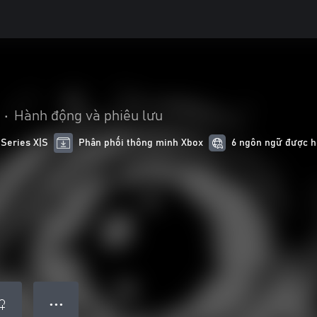
3
•
Hành động và phiêu lưu
 Series X|S
Phân phối thông minh Xbox
6 ngôn ngữ được hô
● ● ●