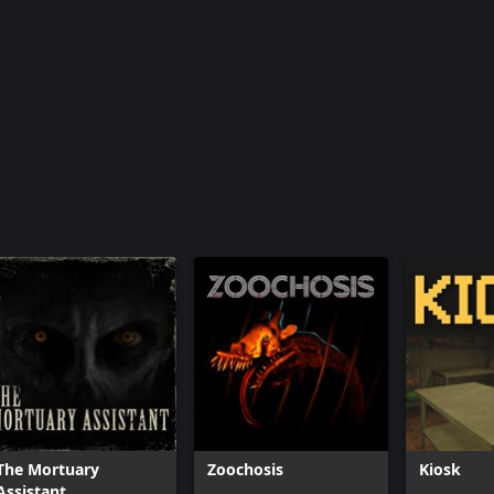
The Mortuary
Zoochosis
Kiosk
Assistant