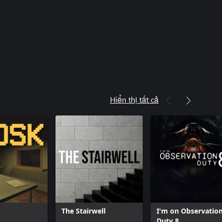
Hiển thị tất cả
The Stairwell
I'm on Observatio
Duty 8