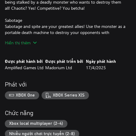
being stalked by a deadly monster who wants to destroy them
all! Chaotic? Yes! Competitive? You betcha!
Sabotage
Sabotage and spite are your greatest allies! Use the monster as a
portable death machine to destroy your opponents with
seemingly harmless abilities.
Hiển thị thêm
Power-Ups
There are tonnes of powerups and traps sprinkled about the
Được phát hành bởi
Được phát triển bởi
Ngày phát hành
levels to help you create carnage... the question is can you make
Amplified Games Ltd
Madorium Ltd
17/4/2025
it count with the monster breathing down your little gooey neck?
Phát với
XBOX One
XBOX Series X|S
Chức năng
Xbox local multiplayer (2-4)
Nhiều người chơi trực tuyến (2-8)