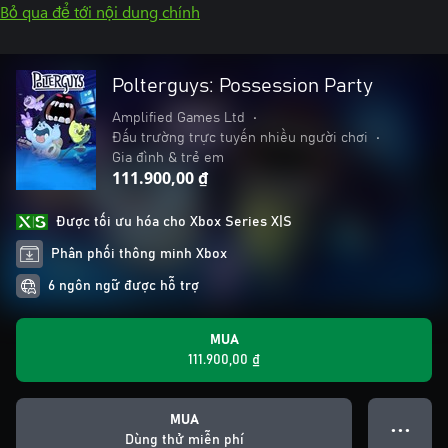
Bỏ qua để tới nội dung chính
Polterguys: Possession Party
Amplified Games Ltd
•
Đấu trường trực tuyến nhiều người chơi
•
Gia đình & trẻ em
111.900,00 ₫
Được tối ưu hóa cho Xbox Series X|S
Phân phối thông minh Xbox
6 ngôn ngữ được hỗ trợ
MUA
111.900,00 ₫
MUA
● ● ●
Dùng thử miễn phí