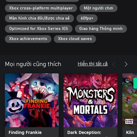
Xbox cross-platform multiplayer
Một người chơi
Màn hình chia đôi/được chia sẻ
60fps+
Optimized for Xbox Series X|S
Giao hàng Thông minh
Xbox achievements
Xbox cloud saves
Hiển thị tất cả
Mọi người cũng thích
Finding Frankie
Dark Deception:
Kiln