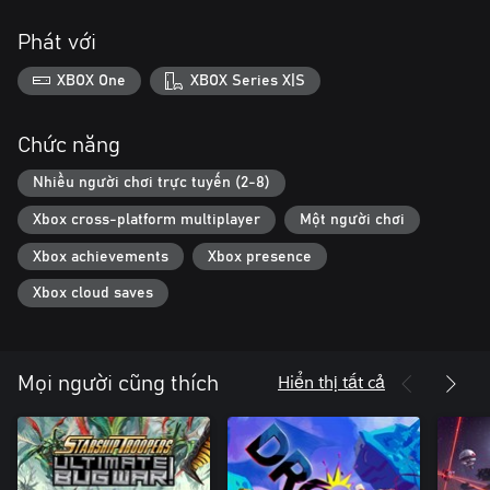
Phát với
XBOX One
XBOX Series X|S
Chức năng
Nhiều người chơi trực tuyến (2-8)
Xbox cross-platform multiplayer
Một người chơi
Xbox achievements
Xbox presence
Xbox cloud saves
Hiển thị tất cả
Mọi người cũng thích