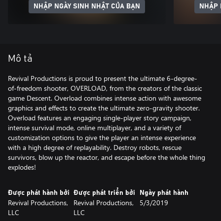
NHẬP NGÀY SINH NHẬT CỦA BẠN
NHẬP 
Mô tả
Revival Productions is proud to present the ultimate 6-degree-
of-freedom shooter, OVERLOAD, from the creators of the classic
game Descent. Overload combines intense action with awesome
graphics and effects to create the ultimate zero-gravity shooter.
Overload features an engaging single-player story campaign,
intense survival mode, online multiplayer, and a variety of
customization options to give the player an intense experience
with a high degree of replayability. Destroy robots, rescue
survivors, blow up the reactor, and escape before the whole thing
explodes!
Được phát hành bởi
Được phát triển bởi
Ngày phát hành
Revival Productions,
Revival Productions,
5/3/2019
LLC
LLC