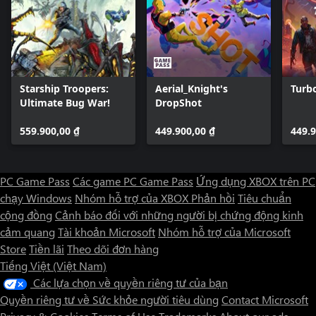
Starship Troopers:
Aerial_Knight's
Turbo
Ultimate Bug War!
DropShot
559.900,00 ₫
449.900,00 ₫
449.9
PC Game Pass
Các game PC Game Pass
Ứng dụng XBOX trên PC
chạy Windows
Nhóm hỗ trợ của XBOX
Phản hồi
Tiêu chuẩn
cộng đồng
Cảnh báo đối với những người bị chứng động kinh
cảm quang
Tài khoản Microsoft
Nhóm hỗ trợ của Microsoft
Store
Tiền lãi
Theo dõi đơn hàng
Tiếng Việt (Việt Nam)
Các lựa chọn về quyền riêng tư của bạn
Quyền riêng tư về Sức khỏe người tiêu dùng
Contact Microsoft