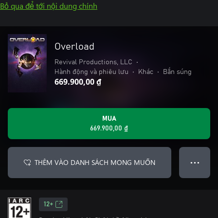
Bỏ qua để tới nội dung chính
Overload
Revival Productions, LLC
•
Hành động và phiêu lưu
•
Khác
•
Bắn súng
669.900,00 ₫
MUA
669.900,00 ₫
THÊM VÀO DANH SÁCH MONG MUỐN
● ● ●
12+