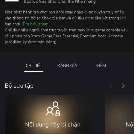
Bạo lực Vừa phải, Chửi thề Nhẹ nhàng
Nhà phát hành trò chơi bạn khởi chạy nhận được quyền truy nhập
vào thông tin hồ sơ Xbox của bạn và dữ liệu được liên kết trong khi
bạn chơi.
Tìm hiểu thêm
Chế độ nhiều người chơi trực tuyến trên máy chơi game console yêu
cầu phiên bản Xbox Game Pass Essential, Premium hoặc Ultimate
(gói đăng ký được bán riêng).
CHI TIẾT
ĐÁNH GIÁ
THÊM
Bộ sưu tập
Nội dung này bị chặn
Nội