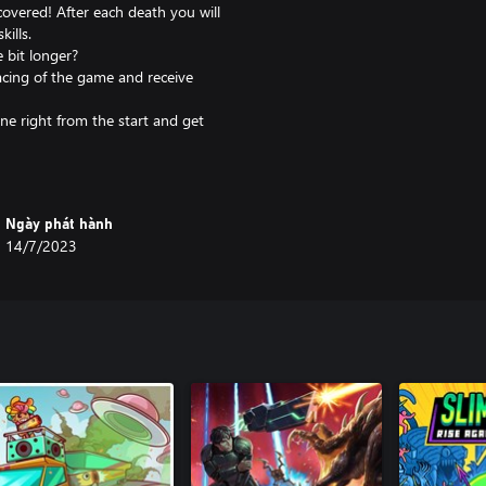
overed! After each death you will
ills.
e bit longer?
acing of the game and receive
ne right from the start and get
 Make clever decisions to empower
Ngày phát hành
me you play.
14/7/2023
2 different guns, weapon upgrades
l play.
ying Engineer or the fire-fueled
od, because we got a Streak
ed with a few other surprises)
ugh, you will have plenty
osed by Juha Korpelainen & Niilo