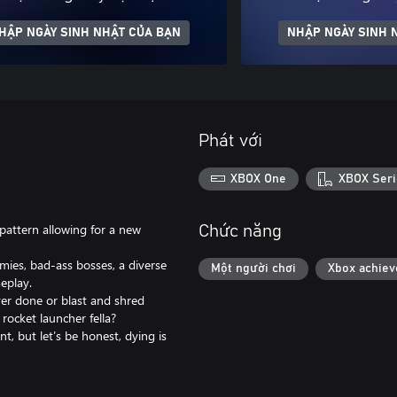
HẬP NGÀY SINH NHẬT CỦA BẠN
NHẬP NGÀY SINH 
Phát với
XBOX One
XBOX Seri
 pattern allowing for a new
Chức năng
mies, bad-ass bosses, a diverse
Một người chơi
Xbox achie
eplay.
er done or blast and shred
rocket launcher fella?
t, but let’s be honest, dying is