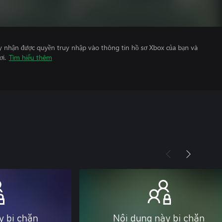
y nhận được quyền truy nhập vào thông tin hồ sơ Xbox của bạn và
ơi.
Tìm hiểu thêm
y bị chặn
Nội dung này bị chặn