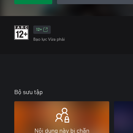
12+
Bạo lực Vừa phải
Bộ sưu tập
Nội dung này bị chặn