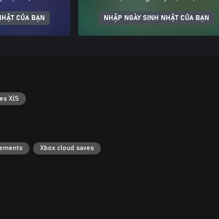
NHẬT CỦA BẠN
NHẬP NGÀY SINH NHẬT CỦA BẠN
es X|S
vements
Xbox cloud saves