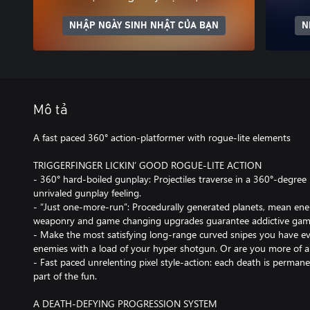
NHẬP NGÀY SINH NHẬT CỦA BẠN
N
Mô tả
A fast paced 360° action-platformer with rogue-lite elements
TRIGGERFINGER LICKIN’ GOOD ROGUE-LITE ACTION
- 360° hard-boiled gunplay: Projectiles traverse in a 360°-degree
unrivaled gunplay feeling.
- “Just one-more-run”: Procedurally generated planets, mean ene
weaponry and game changing upgrades guarantee addictive gam
- Make the most satisfying long-range curved snipes you have ev
enemies with a load of your hyper shotgun. Or are you more of a 
- Fast paced unrelenting pixel style-action: each death is permanen
part of the fun.
A DEATH-DEFYING PROGRESSION SYSTEM