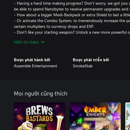
- Having a hard time making progress? Don’t worry, we got you c
be able to spend Nanobytes to receive permanent upgrades and sk
- How about a bigger Medi-Backpack or extra Shield to last a littl
- Or activate the Combo System, to tremendously increase the p
certain multipliers to currency drops and EXP.
- Don’t like your starting weapon? Unlock a new more powerful o
your revenge.
Hiển thị thêm
UNLIMITED FRAG-TASTIC REPLAYABILITY
- Build your own custom skill tree with our Dynamic Skill Trees!
Được phát hành bởi
Được phát triển bởi
skills and reach new power spikes while the tree changes every ti
Assemble Entertainment
SmokeStab
- “We need guns, lots of guns.” Unlock, find, or buy more than 4
and various power-enhancing perks that will change the way you’l
- Unlock four different classes to choose from, like the turret-carr
Hellion, each with a different skill tree.
- Are you the type of person who enjoys some good ol’ pain? Go
Mọi người cũng thích
System that will make the game considerably more difficult (coupl
with each completed run, until your streak ends. Don’t worry tho
opportunity to die.
A HEAD-BLASTING SOUNDTRACK
- Orbital Bullet features a pounding electronica soundtrack comp