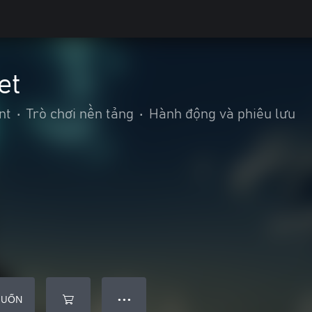
et
nt
•
Trò chơi nền tảng
•
Hành động và phiêu lưu
MUỐN
● ● ●