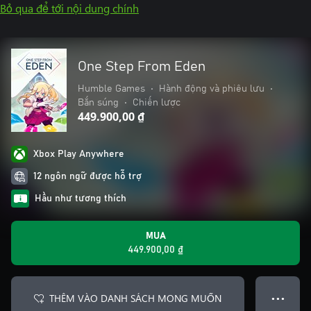
Bỏ qua để tới nội dung chính
One Step From Eden
Humble Games
•
Hành động và phiêu lưu
•
Bắn súng
•
Chiến lược
449.900,00 ₫
Xbox Play Anywhere
12 ngôn ngữ được hỗ trợ
Hầu như tương thích
MUA
449.900,00 ₫
THÊM VÀO DANH SÁCH MONG MUỐN
● ● ●