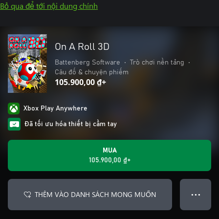
Bỏ qua để tới nội dung chính
On A Roll 3D
Battenberg Software
•
Trò chơi nền tảng
•
Câu đố & chuyện phiếm
105.900,00 ₫+
Xbox Play Anywhere
Đã tối ưu hóa thiết bị cầm tay
MUA
105.900,00 ₫+
THÊM VÀO DANH SÁCH MONG MUỐN
● ● ●