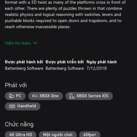
format with a 3D twist as many of the platforms cross in front of
each other. There are plenty of puzzles thrown in that combine
realistic physics and logical reasoning with switches, levers and
pushable blocks required to open doors and trapdoors, and to
reach otherwise inaccessible places.
On A Roll 3D is an immensely fun and very challenging retro
Hiển thị thêm
platform game!
Được phát hành bởi
Được phát triển bởi
Ngày phát hành
Battenberg Software
Battenberg Software
7/12/2018
Phát với
PC
XBOX One
XBOX Series X|S
Handheld
Chức năng
4K Ultra HD
Một người chơi
60fps+