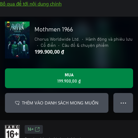
Bỏ qua để tới nội dung chính
Mothmen 1966
Chorus Worldwide Ltd.
•
Hành động và phiêu lưu
•
Cổ điển
•
Câu đố & chuyện phiếm
199.900,00 ₫
MUA
199.900,00 ₫
THÊM VÀO DANH SÁCH MONG MUỐN
● ● ●
16+