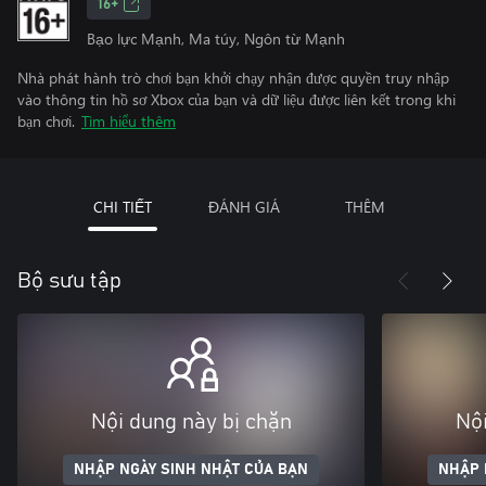
16+
Bạo lực Mạnh, Ma túy, Ngôn từ Mạnh
Nhà phát hành trò chơi bạn khởi chạy nhận được quyền truy nhập
vào thông tin hồ sơ Xbox của bạn và dữ liệu được liên kết trong khi
bạn chơi.
Tìm hiểu thêm
CHI TIẾT
ĐÁNH GIÁ
THÊM
Bộ sưu tập
Nội dung này bị chặn
Nội
NHẬP NGÀY SINH NHẬT CỦA BẠN
NHẬP 