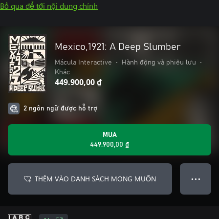
Bỏ qua để tới nội dung chính
Mexico,1921: A Deep Slumber
Mácula Interactive
•
Hành động và phiêu lưu
•
Khác
449.900,00 ₫
2 ngôn ngữ được hỗ trợ
MUA
449.900,00 ₫
THÊM VÀO DANH SÁCH MONG MUỐN
● ● ●