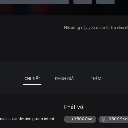
Nội dung này yêu cầu một trò chơi (đ
CHI TIẾT
ĐÁNH GIÁ
THÊM
Phát với
ati, a clandestine group intent
XBOX One
XBOX Seri