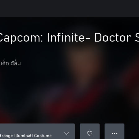
Capcom: Infinite- Doctor 
iến đấu
● ● ●
Strange Illuminati Costume