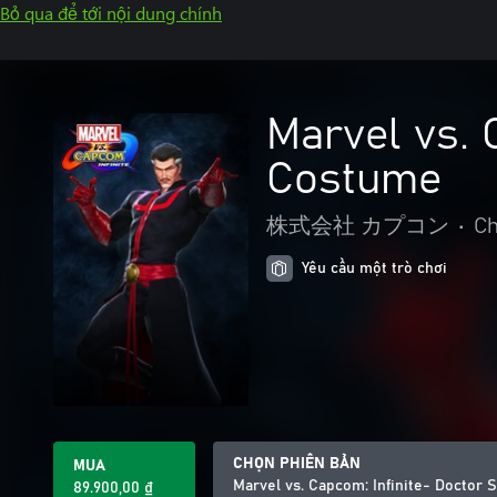
Bỏ qua để tới nội dung chính
Marvel vs. 
Costume
株式会社 カプコン
•
Ch
Yêu cầu một trò chơi
CHỌN PHIÊN BẢN
MUA
Marvel vs. Capcom: Infinite- Doctor 
89.900,00 ₫