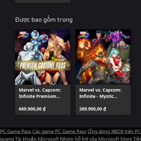
Được bao gồm trong
Marvel vs. Capcom:
Marvel vs. Capcom:
Infinite Premium
Infinite - Mystic
Costume Pass
Masters Costume
669.900,00 ₫
Pack
269.900,00 ₫
PC Game Pass
Các game PC Game Pass
Ứng dụng XBOX trên PC
quang
Tài khoản Microsoft
Nhóm hỗ trợ của Microsoft Store
Tiền