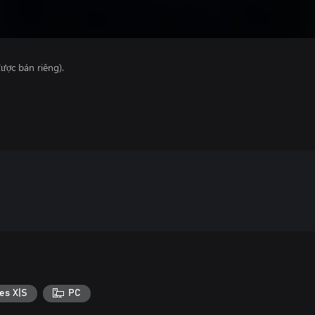
ược bán riêng).
es X|S
PC