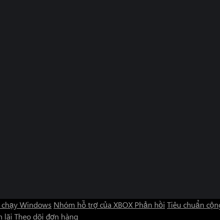
 chạy Windows
Nhóm hỗ trợ của XBOX
Phản hồi
Tiêu chuẩn cộn
 lãi
Theo dõi đơn hàng