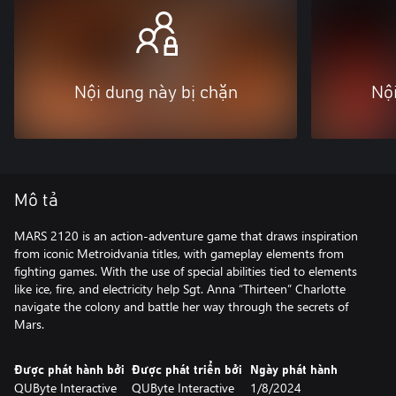
Nội dung này bị chặn
Nội
Mô tả
MARS 2120 is an action-adventure game that draws inspiration
from iconic Metroidvania titles, with gameplay elements from
fighting games. With the use of special abilities tied to elements
like ice, fire, and electricity help Sgt. Anna “Thirteen” Charlotte
navigate the colony and battle her way through the secrets of
Mars.
Được phát hành bởi
Được phát triển bởi
Ngày phát hành
QUByte Interactive
QUByte Interactive
1/8/2024