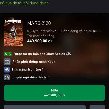
Bỏ qua để tới nội dung chính
MARS 2120
QUByte Interactive
•
Hành động và phiêu lưu
•
Trò chơi nền tảng
449.900,00 ₫+
Được tối ưu hóa cho Xbox Series X|S
Phân phối thông minh Xbox
Tính năng Trợ năng 1
3 ngôn ngữ được hỗ trợ
MUA
449.900,00 ₫+