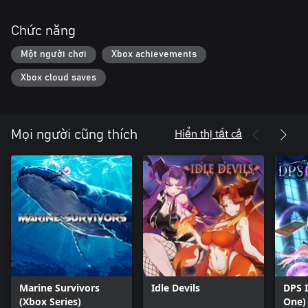
Chức năng
Một người chơi
Xbox achievements
Xbox cloud saves
Hiển thị tất cả
Mọi người cũng thích
Marine Survivors
Idle Devils
DPS 
(Xbox Series)
One)