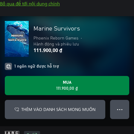
Bỏ qua để tới nội dung chính
Marine Survivors
Phoenix Reborn Games
•
Hành động và phiêu lưu
111.900,00 ₫
1 ngôn ngữ được hỗ trợ
MUA
111.900,00 ₫
THÊM VÀO DANH SÁCH MONG MUỐN
● ● ●