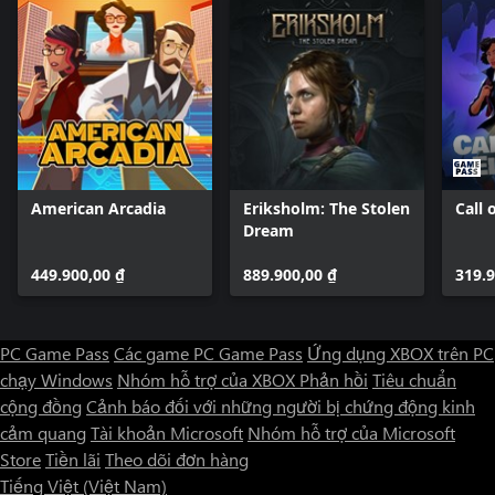
American Arcadia
Eriksholm: The Stolen
Call 
Dream
449.900,00 ₫
889.900,00 ₫
319.9
PC Game Pass
Các game PC Game Pass
Ứng dụng XBOX trên PC
chạy Windows
Nhóm hỗ trợ của XBOX
Phản hồi
Tiêu chuẩn
cộng đồng
Cảnh báo đối với những người bị chứng động kinh
cảm quang
Tài khoản Microsoft
Nhóm hỗ trợ của Microsoft
Store
Tiền lãi
Theo dõi đơn hàng
Tiếng Việt (Việt Nam)