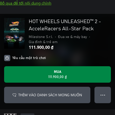
Bỏ qua để tới nội dung chính
HOT WHEELS UNLEASHED™ 2 -
AcceleRacers All-Star Pack
Milestone S.r.l.
•
Đua xe & máy bay
•
Gia đình & trẻ em
111.900,00 ₫
Yêu cầu một trò chơi
MUA
111.900,00 ₫
THÊM VÀO DANH SÁCH MONG MUỐN
● ● ●