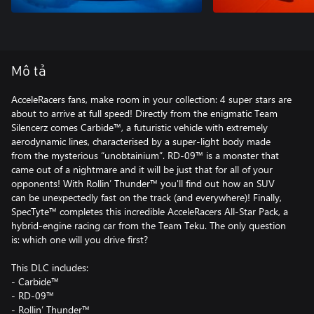
Mô tả
AcceleRacers fans, make room in your collection: 4 super stars are
about to arrive at full speed! Directly from the enigmatic Team
Silencerz comes Carbide™, a futuristic vehicle with extremely
aerodynamic lines, characterised by a super-light body made
from the mysterious “unobtainium”. RD-09™ is a monster that
came out of a nightmare and it will be just that for all of your
opponents! With Rollin’ Thunder™ you'll find out how an SUV
can be unexpectedly fast on the track (and everywhere)! Finally,
SpecTyte™ completes this incredible AcceleRacers All-Star Pack, a
hybrid-engine racing car from the Team Teku. The only question
is: which one will you drive first?
This DLC includes:
- Carbide™
- RD-09™
- Rollin’ Thunder™