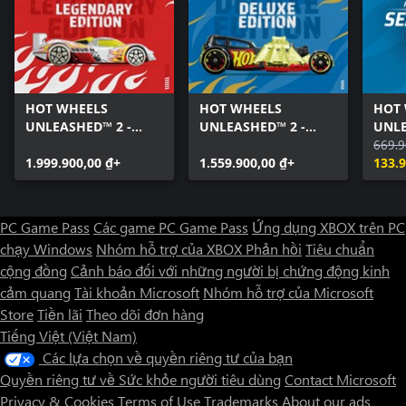
HOT WHEELS
HOT WHEELS
HOT
UNLEASHED™ 2 -
UNLEASHED™ 2 -
UNLE
Turbocharged -
Turbocharged -
Seaso
669.9
Legendary Edition
1.999.900,00 ₫+
Deluxe Edition
1.559.900,00 ₫+
133.9
PC Game Pass
Các game PC Game Pass
Ứng dụng XBOX trên PC
chạy Windows
Nhóm hỗ trợ của XBOX
Phản hồi
Tiêu chuẩn
cộng đồng
Cảnh báo đối với những người bị chứng động kinh
cảm quang
Tài khoản Microsoft
Nhóm hỗ trợ của Microsoft
Store
Tiền lãi
Theo dõi đơn hàng
Tiếng Việt (Việt Nam)
Các lựa chọn về quyền riêng tư của bạn
Quyền riêng tư về Sức khỏe người tiêu dùng
Contact Microsoft
Privacy & Cookies
Terms of Use
Trademarks
About our ads