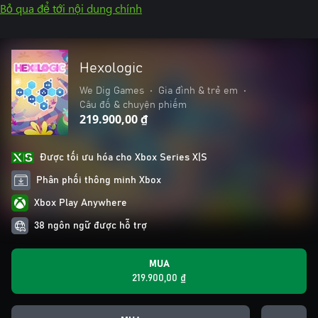
Bỏ qua để tới nội dung chính
Hexologic
We Dig Games
•
Gia đình & trẻ em
•
Câu đố & chuyện phiếm
219.900,00 ₫
Được tối ưu hóa cho Xbox Series X|S
Phân phối thông minh Xbox
Xbox Play Anywhere
38 ngôn ngữ được hỗ trợ
MUA
219.900,00 ₫