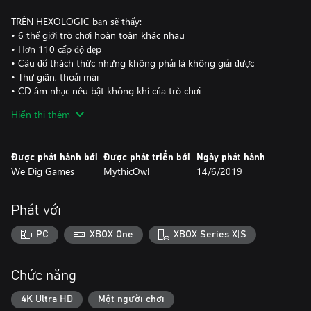
TRÊN HEXOLOGIC bạn sẽ thấy:
• 6 thế giới trò chơi hoàn toàn khác nhau
• Hơn 110 cấp độ đẹp
• Câu đố thách thức nhưng không phải là không giải được
• Thư giãn, thoải mái
• CD âm nhạc nêu bật không khí của trò chơi
Hiển thị thêm
Nhảy vào thế giới của Hexologic và hiển thị ai là chủ nhân thực sự
của hình lục giác!
Được phát hành bởi
Được phát triển bởi
Ngày phát hành
We Dig Games
MythicOwl
14/6/2019
Phát với
PC
XBOX One
XBOX Series X|S
Chức năng
4K Ultra HD
Một người chơi