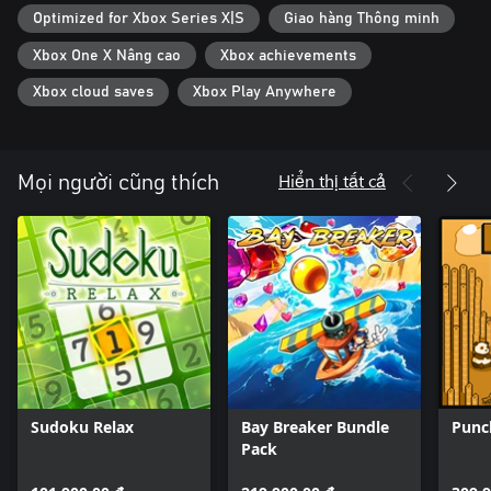
Optimized for Xbox Series X|S
Giao hàng Thông minh
Xbox One X Nâng cao
Xbox achievements
Xbox cloud saves
Xbox Play Anywhere
Hiển thị tất cả
Mọi người cũng thích
Sudoku Relax
Bay Breaker Bundle
Punc
Pack