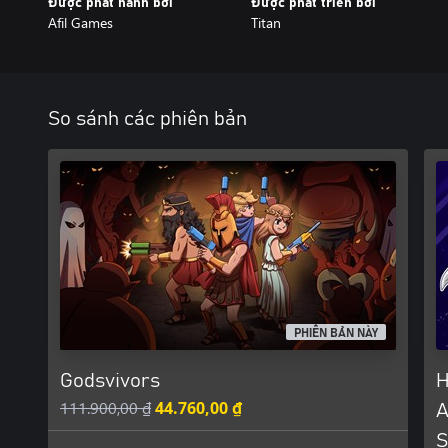
Được phát hành bởi
Được phát triển bởi
Afil Games
Titan
So sánh các phiên bản
PHIÊN BẢN NÀY
Godsvivors
H
111.900,00 ₫
44.760,00 ₫
A
S