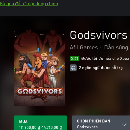
Bỏ qua để tới nội dung chính
Godsvivors
Afil Games
•
Bắn súng
Được tối ưu hóa cho Xbox
2 ngôn ngữ được hỗ trợ
CHỌN PHIÊN BẢN
MUA
Godsvivors
111.900,00 ₫
44.760,00 ₫