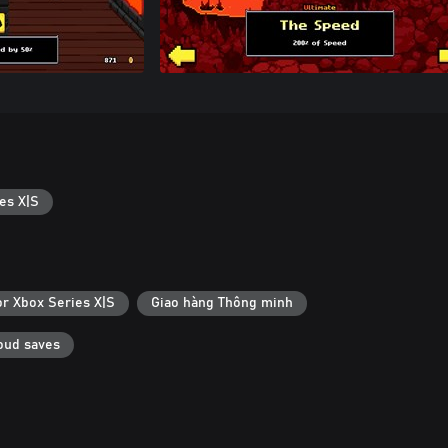
es X|S
or Xbox Series X|S
Giao hàng Thông minh
oud saves