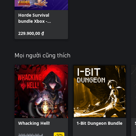
Horde Survival
bundle Xbox -
Andromeda,
Godsvivors and
229.900,00 ₫
Farmer Survivors
Mọi người cũng thích
Whacking Hell!
1-Bit Dungeon Bundle
209.900,00 ₫
-50%