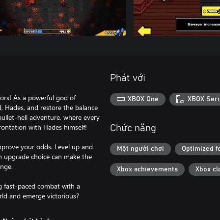
Phát với
ors! As a powerful god of
XBOX One
XBOX Seri
d, Hades, and restore the balance
bullet-hell adventure, where every
rontation with Hades himself!
Chức năng
mprove your odds. Level up and
Một người chơi
Optimized f
ch upgrade choice can make the
enge.
Xbox achievements
Xbox cl
ng fast-paced combat with a
rld and emerge victorious?