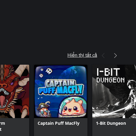
Hiển thị tất cả
rm
Captain Puff MacFly
1-Bit Dungeon
t