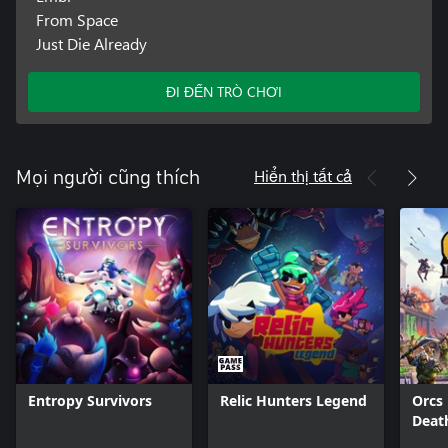
From Space
Just Die Already
ĐI ĐẾN TRÒ CHƠI
Hiển thị tất cả
Mọi người cũng thích
Entropy Survivors
Relic Hunters Legend
Orcs 
Deat