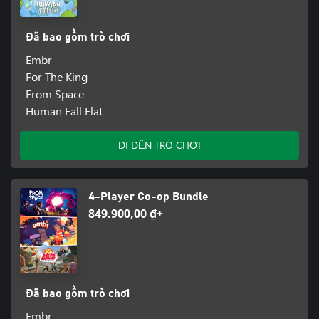
Đã bao gồm trò chơi
Embr
For The King
From Space
Human Fall Flat
ĐI ĐẾN TRÒ CHƠI
4-Player Co-op Bundle
849.900,00 ₫+
Đã bao gồm trò chơi
Embr