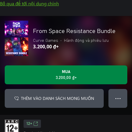
Bỏ qua để tới nội dung chính
From Space Resistance Bundle
Curve Games
•
Hành động và phiêu lưu
3.200,00 ₫+
MUA
3.200,00 ₫+
THÊM VÀO DANH SÁCH MONG MUỐN
● ● ●
12+