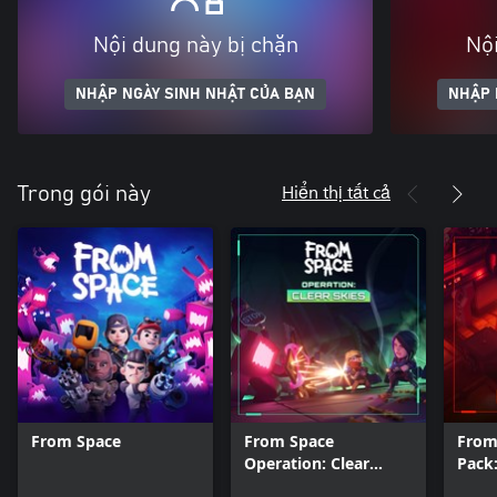
Nội dung này bị chặn
Nội
NHẬP NGÀY SINH NHẬT CỦA BẠN
NHẬP 
Hiển thị tất cả
Trong gói này
From Space
From Space
From
Operation: Clear
Pack
Skies