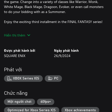
the game. Change into a variety of classes like Warrior, Monk,
White Mage, Black Mage, Dragoon, Evoker, or even call monsters
to do your bidding with as a Summoner.
Enjoy the exciting third installment in the FINAL FANTASY series!
--------------------------------------------------------------
Hiển thị thêm
■ Beautifully revived with new graphics and sound!
・Universally updated 2D pixel graphics, including the iconic
Được phát hành bởi
Ngày phát hành
FINAL FANTASY character pixel designs created by Kazuko
SQUARE ENIX
26/9/2024
Shibuya, the original artist and current collaborator.
・Beautifully rearranged soundtrack in a faithful FINAL FANTASY
style, overseen by original composer Nobuo Uematsu.
Phát với
■Improved gameplay!
XBOX Series X|S
PC
・Including modernized UI, auto-battle options, and more.
・Switch the soundtrack between the rearranged version, created
for the pixel remaster, or the original version, capturing the
Chức năng
sound of the original game.
・Now possible to switch between different fonts, including the
Một người chơi
60fps+
default font and a pixel-based font based on the atmosphere of
Optimized for Xbox Series X|S
Xbox achievements
the original game.