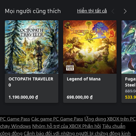
Hiển thị tất cả
Mọi người cũng thích
OCTOPATH TRAVELER
Legend of Mana
Fuga:
0
Steel
889.9
1.190.000,00 ₫
698.000,00 ₫
533.9
PC Game Pass
Các game PC Game Pass
Ứng dụng XBOX trên PC
chạy Windows
Nhóm hỗ trợ của XBOX
Phản hồi
Tiêu chuẩn
cộng đồng
Cảnh báo đối với những người bị chứng động kinh