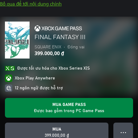
Bỏ qua để tới nội dung chính
FINAL FANTASY III
SQUARE ENIX
•
Đóng vai
399.000,00 ₫
Được tối ưu hóa cho Xbox Series X|S
Xbox Play Anywhere
12 ngôn ngữ được hỗ trợ
MUA GAME PASS
Được bao gồm trong PC Game Pass
MUA
● ● ●
399.000,00 ₫