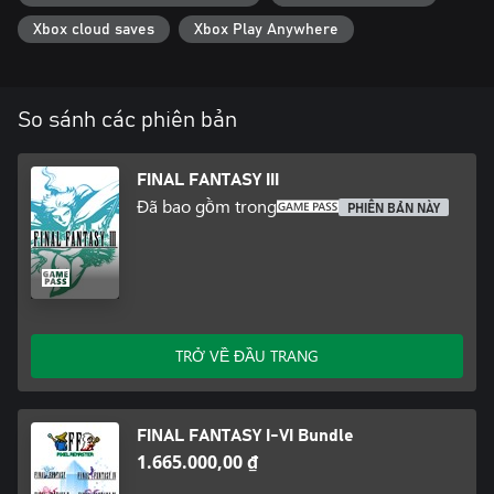
・Additional boost features to expand gameplay options,
Xbox cloud saves
Xbox Play Anywhere
including switching off random encounters and adjusting
experience gained multipliers between 0 and 4.
・Dive into the world of the game with supplemental extras like
the bestiary, illustration gallery, and music player.
So sánh các phiên bản
(This remaster is based on the original "FINAL FANTASY III" game
released in 1990. Features and/or content may differ from
FINAL FANTASY III
previously rereleased versions of the game.)
Đã bao gồm trong
PHIÊN BẢN NÀY
TRỞ VỀ ĐẦU TRANG
FINAL FANTASY I-VI Bundle
1.665.000,00 ₫