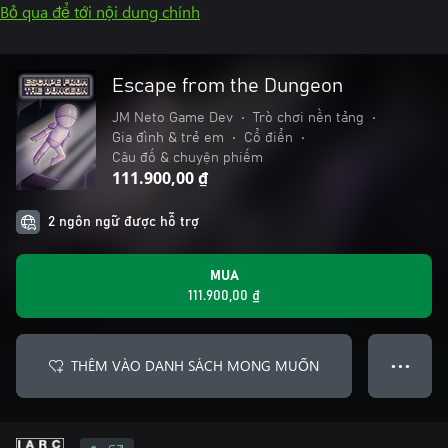
Bỏ qua để tới nội dung chính
Escape from the Dungeon
JM Neto Game Dev
•
Trò chơi nền tảng
•
Gia đình & trẻ em
•
Cổ điển
•
Câu đố & chuyện phiếm
111.900,00 ₫
2 ngôn ngữ được hỗ trợ
MUA
111.900,00 ₫
THÊM VÀO DANH SÁCH MONG MUỐN
● ● ●