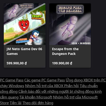
JM Neto Game Dev 06
Escape from the
Games
Dungeon Pack
599.900,00 ₫
199.900,00 ₫
PC Game Pass
Các game PC Game Pass
Ứng dụng XBOX trên PC
chạy Windows
Nhóm hỗ trợ của XBOX
Phản hồi
Tiêu chuẩn
cộng đồng
Cảnh báo đối với những người bị chứng động kinh
cảm quang
Tài khoản Microsoft
Nhóm hỗ trợ của Microsoft
Store
Tiền lãi
Theo dõi đơn hàng