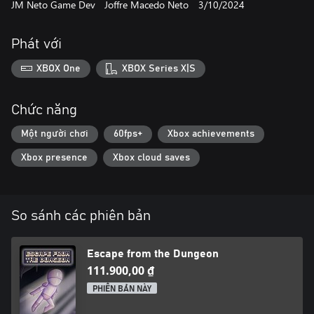
JM Neto Game Dev
Joffre Macedo Neto
3/10/2024
Phát với
XBOX One
XBOX Series X|S
Chức năng
Một người chơi
60fps+
Xbox achievements
Xbox presence
Xbox cloud saves
So sánh các phiên bản
Escape from the Dungeon
111.900,00 ₫
PHIÊN BẢN NÀY