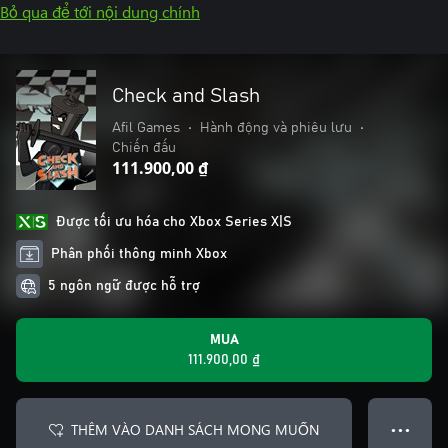
Bỏ qua để tới nội dung chính
Check and Slash
Afil Games
•
Hành động và phiêu lưu
•
Chiến đấu
111.900,00 ₫
Được tối ưu hóa cho Xbox Series X|S
Phân phối thông minh Xbox
5 ngôn ngữ được hỗ trợ
MUA
111.900,00 ₫
THÊM VÀO DANH SÁCH MONG MUỐN
● ● ●