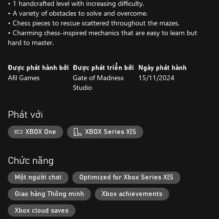
• 1 handcrafted level with increasing difficulty.
• A variety of obstacles to solve and overcome.
• Chess pieces to rescue scattered throughout the mazes.
• Charming chess-inspired mechanics that are easy to learn but
Được phát hành bởi
Được phát triển bởi
Ngày phát hành
Afil Games
Gate of Madness
15/11/2024
Studio
Phát với
XBOX One
XBOX Series X|S
Chức năng
Một người chơi
Optimized for Xbox Series X|S
Giao hàng Thông minh
Xbox achievements
Xbox cloud saves