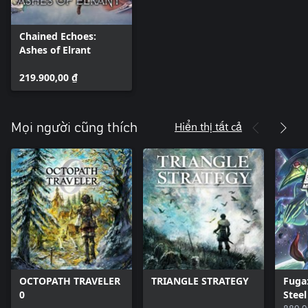
Chained Echoes:
Ashes of Elrant
219.900,00 ₫
Hiển thị tất cả
Mọi người cũng thích
OCTOPATH TRAVELER
TRIANGLE STRATEGY
Fuga:
0
Steel