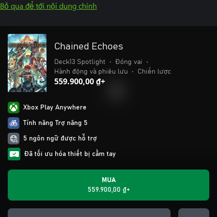
Bỏ qua để tới nội dung chính
Chained Echoes
Deck13 Spotlight
•
Đóng vai
•
Hành động và phiêu lưu
•
Chiến lược
559.900,00 ₫+
Xbox Play Anywhere
Tính năng Trợ năng 5
5 ngôn ngữ được hỗ trợ
Đã tối ưu hóa thiết bị cầm tay
MUA
559.900,00 ₫+