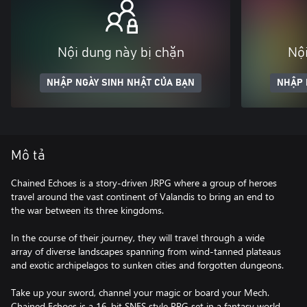
Nội dung này bị chặn
Nội
NHẬP NGÀY SINH NHẬT CỦA BẠN
NHẬP 
Mô tả
Chained Echoes is a story-driven JRPG where a group of heroes
travel around the vast continent of Valandis to bring an end to
the war between its three kingdoms.
In the course of their journey, they will travel through a wide
array of diverse landscapes spanning from wind-tanned plateaus
and exotic archipelagos to sunken cities and forgotten dungeons.
Take up your sword, channel your magic or board your Mech.
Chained Echoes is a 16-bit SNES style RPG set in a fantasy world