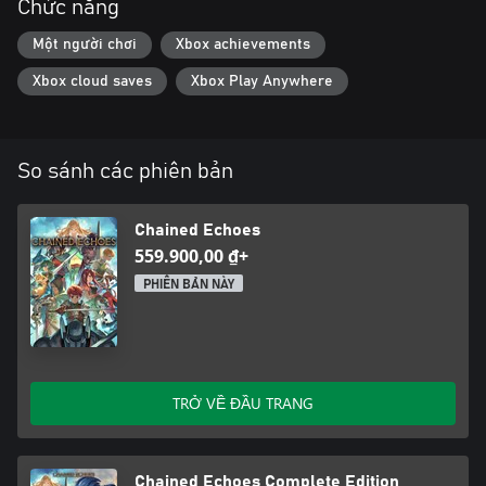
Chức năng
Một người chơi
Xbox achievements
Xbox cloud saves
Xbox Play Anywhere
So sánh các phiên bản
Chained Echoes
559.900,00 ₫+
PHIÊN BẢN NÀY
TRỞ VỀ ĐẦU TRANG
Chained Echoes Complete Edition