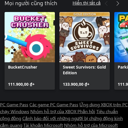
Hiển thị tất cả
Mọi người cũng thích
BucketCrusher
Sweet Survivors: Gold
Park
Edition
111.900,00 ₫+
133.900,00 ₫+
111.9
PC Game Pass
Các game PC Game Pass
Ứng dụng XBOX trên PC
chạy Windows
Nhóm hỗ trợ của XBOX
Phản hồi
Tiêu chuẩn
cộng đồng
Cảnh báo đối với những người bị chứng động kinh
cảm quang
Tài khoản Microsoft
Nhóm hỗ trợ của Microsoft