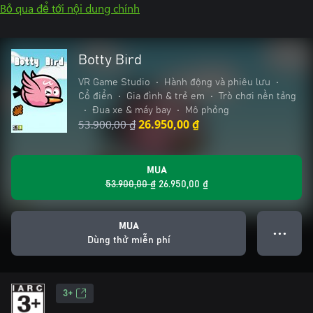
Bỏ qua để tới nội dung chính
Botty Bird
VR Game Studio
•
Hành động và phiêu lưu
•
Cổ điển
•
Gia đình & trẻ em
•
Trò chơi nền tảng
•
Đua xe & máy bay
•
Mô phỏng
53.900,00 ₫
26.950,00 ₫
MUA
53.900,00 ₫
26.950,00 ₫
MUA
● ● ●
Dùng thử miễn phí
3+