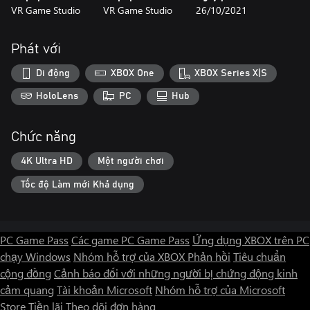
VR Game Studio
VR Game Studio
26/10/2021
Phát với
Di động
XBOX One
XBOX Series X|S
HoloLens
PC
Hub
Chức năng
4K Ultra HD
Một người chơi
Tốc độ Làm mới Khả dụng
PC Game Pass
Các game PC Game Pass
Ứng dụng XBOX trên PC
chạy Windows
Nhóm hỗ trợ của XBOX
Phản hồi
Tiêu chuẩn
cộng đồng
Cảnh báo đối với những người bị chứng động kinh
cảm quang
Tài khoản Microsoft
Nhóm hỗ trợ của Microsoft
Store
Tiền lãi
Theo dõi đơn hàng