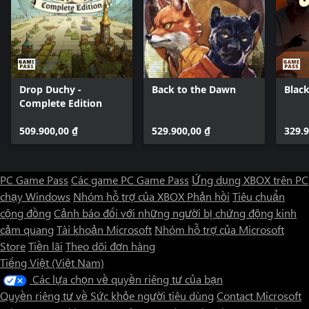
Drop Duchy -
Back to the Dawn
Black
Complete Edition
509.900,00 ₫
529.900,00 ₫
329.9
PC Game Pass
Các game PC Game Pass
Ứng dụng XBOX trên PC
chạy Windows
Nhóm hỗ trợ của XBOX
Phản hồi
Tiêu chuẩn
cộng đồng
Cảnh báo đối với những người bị chứng động kinh
cảm quang
Tài khoản Microsoft
Nhóm hỗ trợ của Microsoft
Store
Tiền lãi
Theo dõi đơn hàng
Tiếng Việt (Việt Nam)
Các lựa chọn về quyền riêng tư của bạn
Quyền riêng tư về Sức khỏe người tiêu dùng
Contact Microsoft