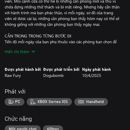
viên. Mỗi cánh cửa có thể hé lộ những căn phòng mới và thú vị
chứa đựng những thử thách và bí mật riêng. Nhưng hãy cẩn thận
với hành trình mà bạn phác thảo, vì mỗi ngày, sơ đồ của trang
viên sẽ được cài lại, những căn phòng bạn thấy hôm nay có thể sẽ
không giống với những căn phòng bạn thấy ngày mai.
CẨN TRỌNG TRONG TỪNG BƯỚC ĐI
Tiến độ mỗi ngày của bạn phụ thuộc vào các phòng bạn chọn để
phác thảo và các công cụ bạn tìm thấy ở đó. Có thể sử dụng các
Hiển thị thêm
vật phẩm trong game theo nhiều cách sáng tạo để thúc đẩy khám
phá sâu hơn vào ngôi nhà, triển khai các chiến lược độc đáo để
ứng phó với những thử thách mỗi ngày. Tuy nhiên, hãy hành
Được phát hành bởi
Được phát triển bởi
Ngày phát hành
động một cách khôn ngoan - ngôi nhà sẽ cài lại vào mỗi sáng, xóa
Raw Fury
Dogubomb
10/4/2025
tất cả ngoại trừ các nâng cấp vĩnh viễn cho bản vẽ trang viên của
bạn.
Phát với
NGƯỜI VIẾT LẠI LỊCH SỬ
Là người thừa kế của Mt. Holly, bạn được giao nhiệm vụ là khám
PC
XBOX Series X|S
Handheld
phá các hành lang luôn thay đổi để đi tìm căn phòng 46. Tuy
nhiên, khi bạn đi sâu hơn vào dinh thự, bạn bắt đầu phát hiện ra
rằng có nhiều điều bí ẩn bên trong, chứ không phải đơn giản chỉ là
Chức năng
một căn phòng mất tích. Điều tra quá khứ đan xen với những
manh mối tống tiền, âm mưu chính trị và sự mất tích bí ẩn của
Một người chơi
60fps+