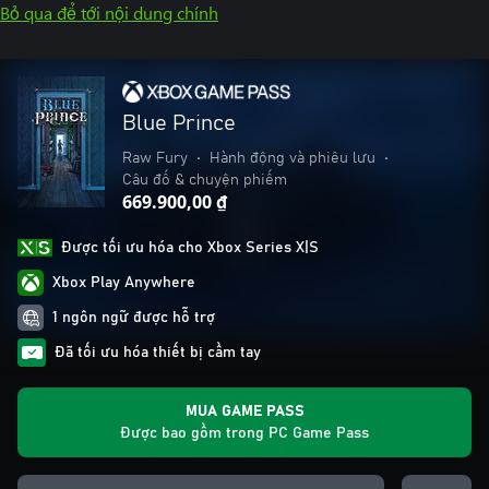
Bỏ qua để tới nội dung chính
Blue Prince
Raw Fury
•
Hành động và phiêu lưu
•
Câu đố & chuyện phiếm
669.900,00 ₫
Được tối ưu hóa cho Xbox Series X|S
Xbox Play Anywhere
1 ngôn ngữ được hỗ trợ
Đã tối ưu hóa thiết bị cầm tay
MUA GAME PASS
Được bao gồm trong PC Game Pass