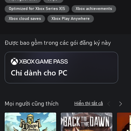
một nhà văn thiếu nhi địa phương. Càng khám phá sâu, bạn càng
Optimized for Xbox Series X|S
Xbox achievements
nhận ra rằng càng đến gần với quá khứ hơn.
Xbox cloud saves
Xbox Play Anywhere
Được bao gồm trong các gói đăng ký này
Chỉ dành cho PC
Hiển thị tất cả
Mọi người cũng thích