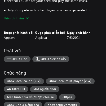
● Seeded: You can set your seed and play the same levels.
● Daily: Compete with other players in a newly generated run
every day.
Hiển thị thêm
● Challenges: Try to beat various twisted challenges.
Được phát hành bởi
Được phát triển bởi
Ngày phát hành
Applava
Applava
7/5/2021
Tournament mode (2-4 local players): A battle experience where
you compete with your friends to find out who's the real hero.
Phát với
● Deathmatch: Everyone out for themselves. Last beak standing
wins.
XBOX One
XBOX Series X|S
● One gun mode: Each player starts with the same randomly
chosen weapon which cannot be changed for that round.
Chức năng
● Drop Hearts mode: A player drops some hearts when he is hurt
Xbox local co-op (2-2)
Xbox local multiplayer (2-4)
and he or any other player can collect them.
4K Ultra HD
Một người chơi
● Skull keeper mode: Grab and keep the golden skull without
Màn hình chia đôi/được chia sẻ
60fps+
losing it for a certain amount of time and all your opponents will
lose 1 HP.
Xbox One X Nâng cao
Xbox achievements