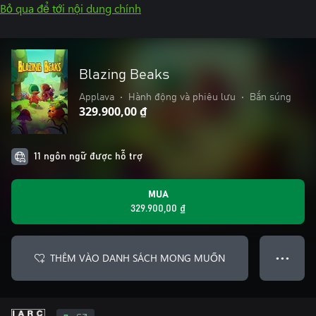
Bỏ qua để tới nội dung chính
Blazing Beaks
Applava
•
Hành động và phiêu lưu
•
Bắn súng
329.900,00 ₫
11 ngôn ngữ được hỗ trợ
MUA
329.900,00 ₫
THÊM VÀO DANH SÁCH MONG MUỐN
● ● ●