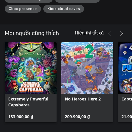
Xbox presence
Xbox cloud saves
● Hunting mode: Each player starts with a spear. Once you throw
it, you need to grab it before you can throw it again.
Hiển thị tất cả
Mọi người cũng thích
Extremely Powerful
No Heroes Here 2
Capt
Capybaras
133.900,00 ₫
209.900,00 ₫
21.90