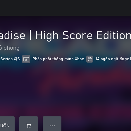
dise | High Score Editio
ô phỏng
 Series X|S
Phân phối thông minh Xbox
14 ngôn ngữ được h
MUỐN
● ● ●