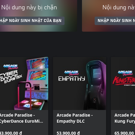
Nội dung này bị chặn
Nội dung nà
HẬP NGÀY SINH NHẬT CỦA BẠN
NHẬP NGÀY SINH 
Arcade Paradise -
Arcade Paradise -
Arcade Pa
CyberDance EuroMix
Empathy DLC
Kung Fury
DLC
Rage
43.900,00 ₫
53.900,00 ₫
65.900,00