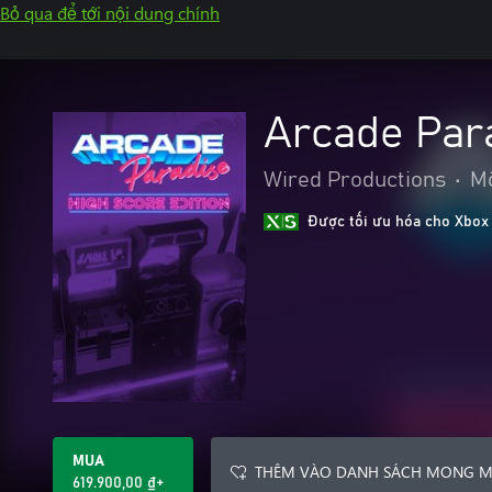
Bỏ qua để tới nội dung chính
Arcade Para
Wired Productions
•
M
Được tối ưu hóa cho Xbox
MUA
THÊM VÀO DANH SÁCH MONG 
619.900,00 ₫+