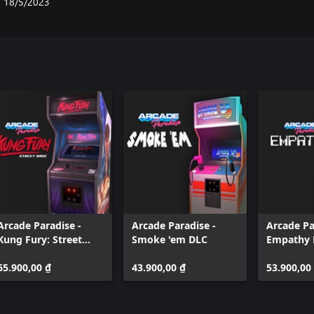
18/5/2023
Arcade Paradise -
Arcade Paradise -
Arcade Pa
Kung Fury: Street
Smoke 'em DLC
Empathy 
Rage
65.900,00 ₫
43.900,00 ₫
53.900,00