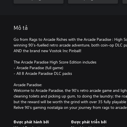
Mô tả
Go from Rags to Arcade Riches with the Arcade Paradise : High Sc
winning 90’s-fuelled retro arcade adventure, both coin-op DLC pa
AND the brand new Vostok Inc Pinball!
The Arcade Paradise High Score Edition includes
- Arcade Paradise (full game)
- All 8 Arcade Paradise DLC packs
Arcade Paradise:
Welcome to Arcade Paradise, the 90’s retro arcade game and l
cleaning toilets and picking up gum, to doing the laundry; the roa
but the reward will be worth the grind with over 35 fully playabl
Relive 90’s gaming nostalgia on your journey from rags to arcade 
Được phát hành bởi
Được phát triển bởi