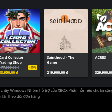
Card Collector
Sainthood - The
ACRES
Trading Shop
Game
177.900,00 ₫
-50%
88.950,00 ₫
219.900,00 ₫
329.900,0
 chạy Windows
Nhóm hỗ trợ của XBOX
Phản hồi
Tiêu chuẩn cộn
 lãi
Theo dõi đơn hàng