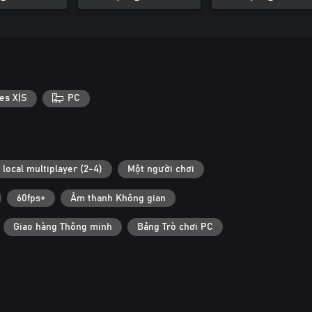
es X|S
PC
 local multiplayer (2-4)
Một người chơi
60fps+
Âm thanh Không gian
Giao hàng Thông minh
Bảng Trò chơi PC