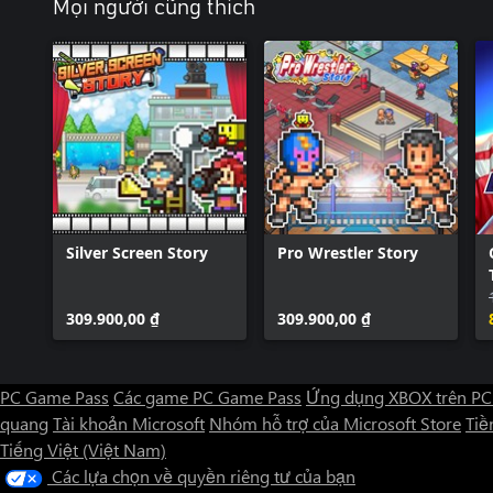
Mọi người cũng thích
Silver Screen Story
Pro Wrestler Story
309.900,00 ₫
309.900,00 ₫
PC Game Pass
Các game PC Game Pass
Ứng dụng XBOX trên PC
quang
Tài khoản Microsoft
Nhóm hỗ trợ của Microsoft Store
Tiền
Tiếng Việt (Việt Nam)
Các lựa chọn về quyền riêng tư của bạn