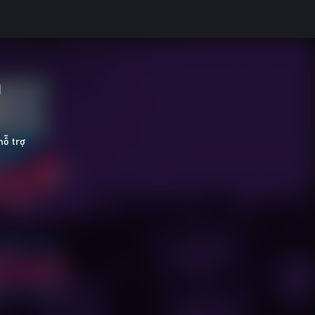
n
ỗ trợ