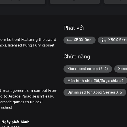
Phát với
ore Edition! Featuring the award
XBOX One
XBOX Seri
cks, licensed Kung Fury cabinet
Chức năng
Xbox local co-op (2-4)
Xbox
Màn hình chia đôi/được chia sẻ
ight-management sim combo! From
Optimized for Xbox Series X|S
d to Arcade Paradise isn’t easy,
e arcade games to unlock!
riches!
Ngày phát hành