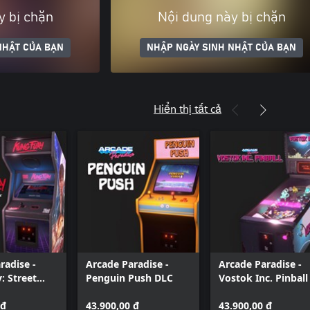
y bị chặn
Nội dung này bị chặn
NHẬT CỦA BẠN
NHẬP NGÀY SINH NHẬT CỦA BẠN
Hiển thị tất cả
radise -
Arcade Paradise -
Arcade Paradise -
: Street
Penguin Push DLC
Vostok Inc. Pinball
 ₫
43.900,00 ₫
43.900,00 ₫