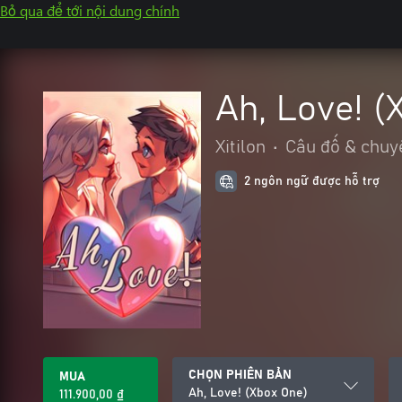
Bỏ qua để tới nội dung chính
Ah, Love! (
Xitilon
•
Câu đố & chuy
2 ngôn ngữ được hỗ trợ
CHỌN PHIÊN BẢN
MUA
Ah, Love! (Xbox One)
111.900,00 ₫