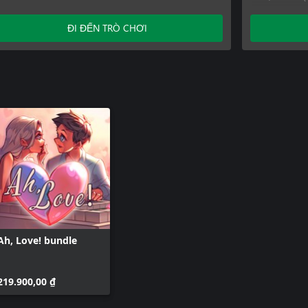
Ah, Love! 
Ah, Love! 
ĐI ĐẾN TRÒ CHƠI
Ah, Love! 
Ah, Love! 
Ah, Love! 
Ah, Love! 
Ah, Love! 
Ah, Love! bundle
219.900,00 ₫