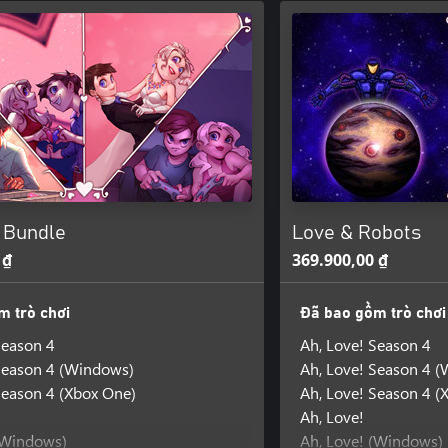
! Bundle
Love & Robots
 ₫
369.900,00 ₫
m trò chơi
Đã bao gồm trò chơi
Season 4
Ah, Love! Season 4
Season 4 (Windows)
Ah, Love! Season 4 
Season 4 (Xbox One)
Ah, Love! Season 4 (
Ah, Love!
(Windows)
Ah, Love! (Windows)