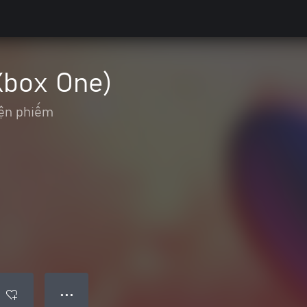
Xbox One)
ện phiếm
● ● ●