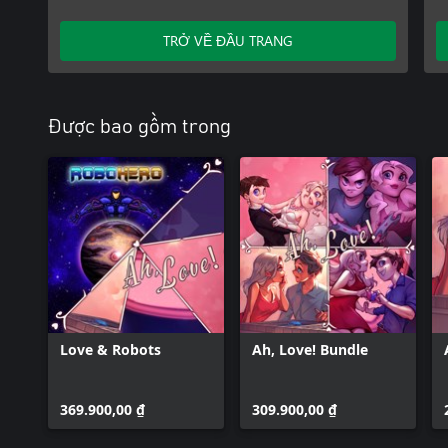
TRỞ VỀ ĐẦU TRANG
Được bao gồm trong
Love & Robots
Ah, Love! Bundle
369.900,00 ₫
309.900,00 ₫