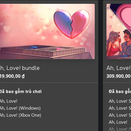
h, Love! bundle
Ah, Love
19.900,00 ₫
309.900,00
Đã bao gồm trò chơi
Đã bao gồ
Ah, Love!
Ah, Love! 
Ah, Love! (Windows)
Ah, Love! 
Ah, Love! (Xbox One)
Ah, Love! 
Ah, Love!
Ah, Love! 