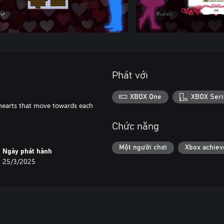
Phát với
XBOX One
XBOX Seri
e hearts that move towards each
Chức năng
Một người chơi
Xbox achie
Ngày phát hành
25/3/2025