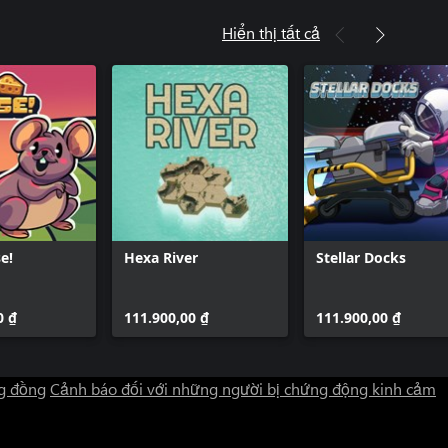
Hiển thị tất cả
e!
Hexa River
Stellar Docks
0 ₫
111.900,00 ₫
111.900,00 ₫
g đồng
Cảnh báo đối với những người bị chứng động kinh cảm