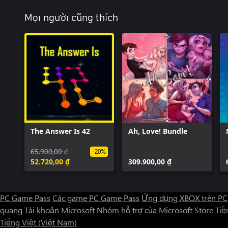
Mọi người cũng thích
The Answer Is 42
Ah, Love! Bundle
65.900,00 ₫
-20%
52.720,00 ₫
309.900,00 ₫
PC Game Pass
Các game PC Game Pass
Ứng dụng XBOX trên PC
quang
Tài khoản Microsoft
Nhóm hỗ trợ của Microsoft Store
Tiền
Tiếng Việt (Việt Nam)