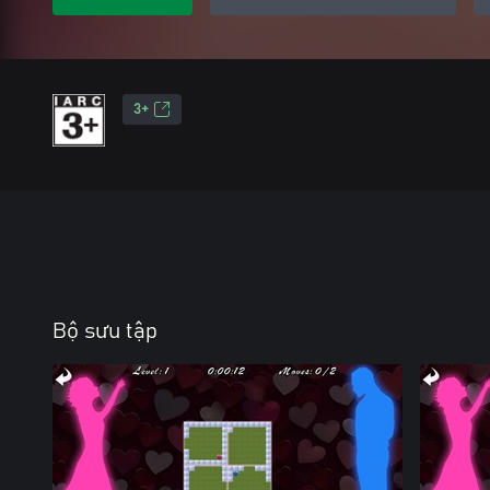
3+
Bộ sưu tập