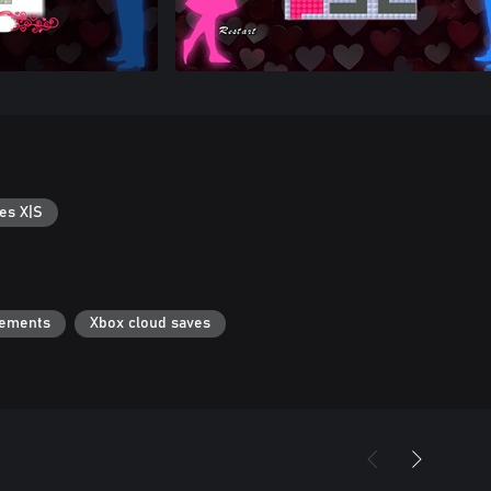
es X|S
vements
Xbox cloud saves